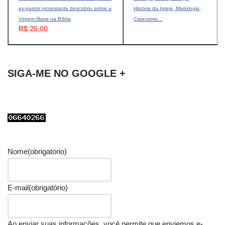
ex-pastor protestante descobriu sobre a
História da Igreja, Mariologia,
Virgem Maria na Bíblia
Catecismo...
R$ 25,00
SIGA-ME NO GOOGLE +
Nome
(obrigatório)
E-mail
(obrigatório)
Ao enviar suas informações, você permite que enviemos e-