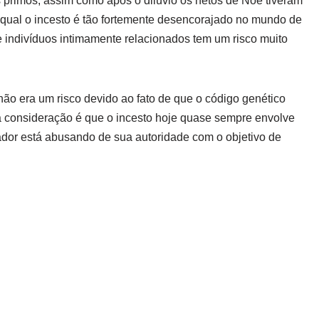
primos, assim como após o dilúvio os netos de Noé tiveram
 qual o incesto é tão fortemente desencorajado no mundo de
 indivíduos intimamente relacionados tem um risco muito
ão era um risco devido ao fato de que o código genético
ra consideração é que o incesto hoje quase sempre envolve
ador está abusando de sua autoridade com o objetivo de