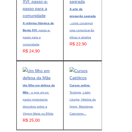
A arte da
pregação sagrada
A reforma litúrgica de
- como conseguir
Bento XVI:
passo-a-
uma comunicação
passo para a
eficaz e atrativa
R$ 22,90
comunidade
R$ 24,90
Um filho em defesa da
Cursos online:
Mãe
- o que um ex-
Teologia, Latim,
pastor protestante
Liturgia, História da
descobriu sobre a
Igreja, Mariologia,
Virgem Maria na Bíblia
Catecismo...
R$ 25,00