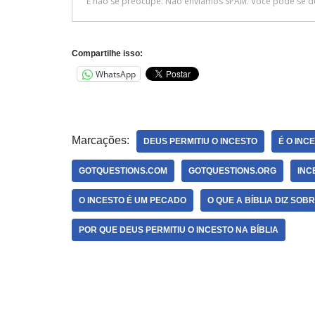
Compartilhe isso:
WhatsApp
Marcações:
DEUS PERMITIU O INCESTO
É O INC
GOTQUESTIONS.COM
GOTQUESTIONS.ORG
INC
O INCESTO É UM PECADO
O QUE A BÍBLIA DIZ SOB
POR QUE DEUS PERMITIU O INCESTO NA BÍBLIA