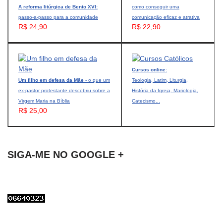
A reforma litúrgica de Bento XVI:
como conseguir uma
passo-a-passo para a comunidade
comunicação eficaz e atrativa
R$ 24,90
R$ 22,90
Cursos online:
Um filho em defesa da Mãe
- o que um
Teologia, Latim, Liturgia,
ex-pastor protestante descobriu sobre a
História da Igreja, Mariologia,
Virgem Maria na Bíblia
Catecismo...
R$ 25,00
SIGA-ME NO GOOGLE +