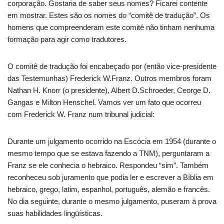
corporação. Gostaria de saber seus nomes? Ficarei contente
em mostrar. Estes são os nomes do “comitê de tradução”. Os
homens que compreenderam este comitê não tinham nenhuma
formação para agir como tradutores.
O comitê de tradução foi encabeçado por (então vice-presidente
das Testemunhas) Frederick W.Franz. Outros membros foram
Nathan H. Knorr (o presidente), Albert D.Schroeder, Ceorge D.
Gangas e Milton Henschel. Vamos ver um fato que ocorreu
com Frederick W. Franz num tribunal judicial:
Durante um julgamento ocorrido na Escócia em 1954 (durante o
mesmo tempo que se estava fazendo a TNM), perguntaram a
Franz se ele conhecia o hebraico. Respondeu “sim”. Também
reconheceu sob juramento que podia ler e escrever a Bíblia em
hebraico, grego, latim, espanhol, português, alemão e francês.
No dia seguinte, durante o mesmo julgamento, puseram à prova
suas habilidades lingüísticas.