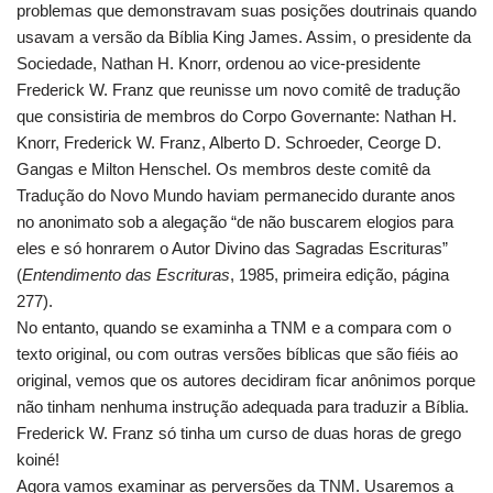
problemas que demonstravam suas posições doutrinais quando
usavam a versão da Bíblia King James. Assim, o presidente da
Sociedade, Nathan H. Knorr, ordenou ao vice-presidente
Frederick W. Franz que reunisse um novo comitê de tradução
que consistiria de membros do Corpo Governante: Nathan H.
Knorr, Frederick W. Franz, Alberto D. Schroeder, Ceorge D.
Gangas e Milton Henschel. Os membros deste comitê da
Tradução do Novo Mundo haviam permanecido durante anos
no anonimato sob a alegação “de não buscarem elogios para
eles e só honrarem o Autor Divino das Sagradas Escrituras”
(
Entendimento das Escrituras
, 1985, primeira edição, página
277).
No entanto, quando se examinha a TNM e a compara com o
texto original, ou com outras versões bíblicas que são fiéis ao
original, vemos que os autores decidiram ficar anônimos porque
não tinham nenhuma instrução adequada para traduzir a Bíblia.
Frederick W. Franz só tinha um curso de duas horas de grego
koiné!
Agora vamos examinar as perversões da TNM. Usaremos a