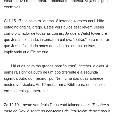
Ficarei feliz em lhe mostrar abundante material. Veja só alguns
exemplos:
Cl.1:15-17 – a palavra “outras” é inserida 4 vezes aqui. Não
estão no original grego. Estes versículos descrevem Jesus
como o Criador de todas as coisas. Já que a Watchtower crê
que Jesus foi criado, inseriram a palavra “outras” para mostrar
que Jesus foi criado antes de todas as “outras” coisas,
implicando que Ele se cria.
1. – Há duas palavras gregas para “outras”:
heteros
, e
allos
. A
primeira significa outro de um tipo diferente e a segunda
significa outro do mesmo tipo. Nenhuma das duas aparece
nestes versículos. As TJ mudaram a Bíblia para se encaixar
em sua teologia aberrante.
Zc.12:10 – neste versículo Deus está falando e diz:
“E sobre a
casa de Davi e sobre os habitantes de Jerusalém derramarei o