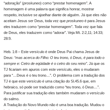
“adoração” (
proskuneo
) como “prestar homenagem”. A
homenagem é uma palavra que significa honrar, mostrar
respeito, inclusive se ajoelhar diante de alguém. Já que eles não
aceitam Jesus ser Deus, toda vez que
proskuneo
é para Jesus
eles traduzem como “prestar homenagem”. Toda vez que fala
de Deus, eles traduzem como “adorar”. Veja Mt. 2:2,11; 14:33;
28:9.
Heb. 1:8 – Este versículo é onde Deus Pai chama Jesus de
Deus:
“mas acerca do Filho: O teu trono, ó Deus, é para todo o
sempre e: Cetro de eqüidade é o cetro do seu reino”
. Já que os
TJ ficariam em apuros com este versículo, eles o mudaram
para “…Deus é o teu trono…”. O problema com a tradução dos
TJ é que este versículo é uma citação do Sl.45.6 que, em
hebraico, só pode ser traduzido como “teu trono, ó Deus…”.
Para justificar sua tradução eles também mudaram o versículo
do salmo.
A Tradução do Novo Mundo não é uma boa tradução. Mudou o