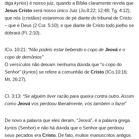
diga
kyrios
) é nosso juiz, quando a Bíblia claramente revela que
Jesus Cristo
será nosso único Juiz (Jo.8:22; 12:48; Tg. 4:12),
que nós (cristãos) estaremos de pé diante do tribunal de Cristo
– que é Deus (2 Cor. 5:10); e que diante de Cristo todo joelho se
dobrará (Fl. 2:10).
ICo. 10:21:
“Não podeis estar bebendo o copo de
Jeová
e o
copo de demônios”
O versículos não deixam nenhuma dúvida que “o copo do
Senhor” (
kyrios
) se refere a comunhão de
Cristo
(ICo.10:16;
Mt. 26:27).
Cl. 3:13:
“Se alguém tiver razão para queixa contra outro. Assim
como
Jeová
vos perdoou liberalmente, vós também o fazei”
De novo a palavra que eles deram, “Jeová”, é a palavra grega
kyrios
(Senhor) e não há dúvida que o Senhor que perdoou
seus pecados era
Cristo
. De fato, muitos manuscritos antigos