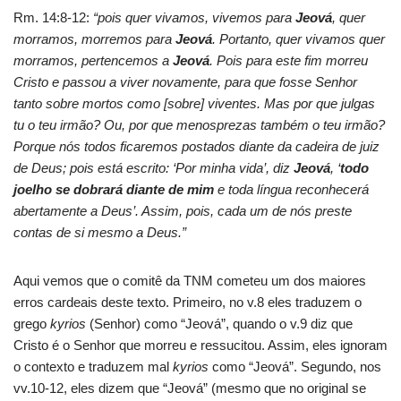
Rm. 14:8-12:
“pois quer vivamos, vivemos para
Jeová
, quer
morramos, morremos para
Jeová
. Portanto, quer vivamos quer
morramos, pertencemos a
Jeová
. Pois para este fim morreu
Cristo e passou a viver novamente, para que fosse Senhor
tanto sobre mortos como [sobre] viventes. Mas por que julgas
tu o teu irmão? Ou, por que menosprezas também o teu irmão?
Porque nós todos ficaremos postados diante da cadeira de juiz
de Deus; pois está escrito: ‘Por minha vida’, diz
Jeová
, ‘
todo
joelho se dobrará diante de mim
e toda língua reconhecerá
abertamente a Deus’. Assim, pois, cada um de nós preste
contas de si mesmo a Deus.”
Aqui vemos que o comitê da TNM cometeu um dos maiores
erros cardeais deste texto. Primeiro, no v.8 eles traduzem o
grego
kyrios
(Senhor) como “Jeová”, quando o v.9 diz que
Cristo é o Senhor que morreu e ressucitou. Assim, eles ignoram
o contexto e traduzem mal
kyrios
como “Jeová”. Segundo, nos
vv.10-12, eles dizem que “Jeová” (mesmo que no original se