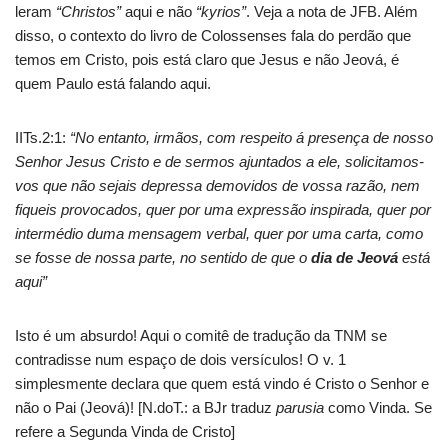
leram
“Christos”
aqui e não
“kyrios”
. Veja a nota de JFB. Além
disso, o contexto do livro de Colossenses fala do perdão que
temos em Cristo, pois está claro que Jesus e não Jeová, é
quem Paulo está falando aqui.
IITs.2:1:
“No entanto, irmãos, com respeito á presença de nosso
Senhor Jesus Cristo e de sermos ajuntados a ele, solicitamos-
vos que não sejais depressa demovidos de vossa razão, nem
fiqueis provocados, quer por uma expressão inspirada, quer por
intermédio duma mensagem verbal, quer por uma carta, como
se fosse de nossa parte, no sentido de que o
dia de Jeová
está
aqui”
Isto é um absurdo! Aqui o comitê de tradução da TNM se
contradisse num espaço de dois versículos! O v. 1
simplesmente declara que quem está vindo é Cristo o Senhor e
não o Pai (Jeová)! [N.doT.: a BJr traduz
parusia
como Vinda. Se
refere a Segunda Vinda de Cristo]