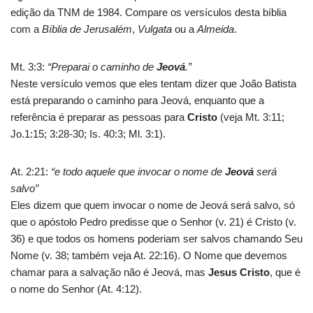
edição da TNM de 1984. Compare os versículos desta bíblia
com a
Bíblia de Jerusalém
,
Vulgata
ou a
Almeida
.
Mt. 3:3:
“Preparai o caminho de
Jeová
.”
Neste versículo vemos que eles tentam dizer que João Batista
está preparando o caminho para Jeová, enquanto que a
referência é preparar as pessoas para
Cristo
(veja Mt. 3:11;
Jo.1:15; 3:28-30; Is. 40:3; Ml. 3:1).
At. 2:21:
“e todo aquele que invocar o nome de
Jeová
será
salvo”
Eles dizem que quem invocar o nome de Jeová será salvo, só
que o apóstolo Pedro predisse que o Senhor (v. 21) é Cristo (v.
36) e que todos os homens poderiam ser salvos chamando Seu
Nome (v. 38; também veja At. 22:16). O Nome que devemos
chamar para a salvação não é Jeová, mas
Jesus Cristo
, que é
o nome do Senhor (At. 4:12).