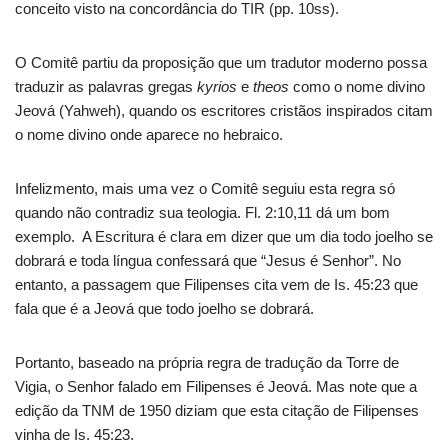
conceito visto na concordância do TIR (pp. 10ss).
O Comitê partiu da proposição que um tradutor moderno possa
traduzir as palavras gregas
kyrios
e
theos
como o nome divino
Jeová (Yahweh), quando os escritores cristãos inspirados citam
o nome divino onde aparece no hebraico.
Infelizmento, mais uma vez o Comitê seguiu esta regra só
quando não contradiz sua teologia. Fl. 2:10,11 dá um bom
exemplo. A Escritura é clara em dizer que um dia todo joelho se
dobrará e toda língua confessará que “Jesus é Senhor”. No
entanto, a passagem que Filipenses cita vem de Is. 45:23 que
fala que é a Jeová que todo joelho se dobrará.
Portanto, baseado na própria regra de tradução da Torre de
Vigia, o Senhor falado em Filipenses é Jeová. Mas note que a
edição da TNM de 1950 diziam que esta citação de Filipenses
vinha de Is. 45:23.