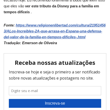
escasso hoje. Eu recomendo fortemente a todos que lêem isso
que eles vão
ver este tributo da Disney para a família em
tempos difíceis
.
Fonte:
https://www.religionenlibertad.com/cultura/21951456
3/ALos-Increibles-2A-que-arrasa-en-Espana-una-defensa-
del-valor-de-la-familia-en-tiempos-dificiles-.html
Tradução: Emerson de Oliveira