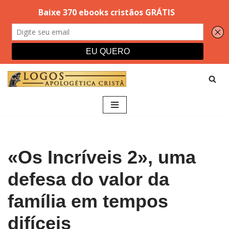
Pular
para
o
conteúdo
«Os Incríveis 2», uma
defesa do valor da
família em tempos
difíceis