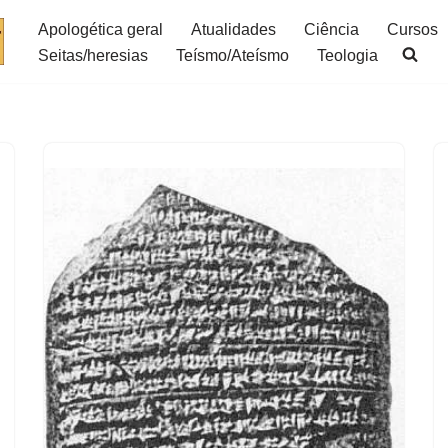
Apologética geral
Atualidades
Ciência
Cursos
Seitas/heresias
Teísmo/Ateísmo
Teologia