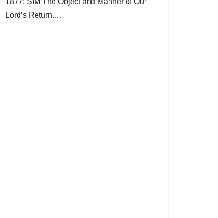
1877: SIM The Object and Manner of Our
Lord’s Return,…