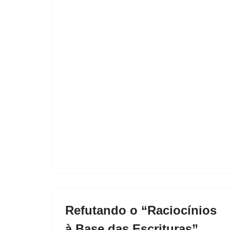
Refutando o “Raciocínios
à Base das Escrituras”