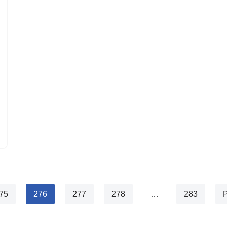
75
276
277
278
…
283
P