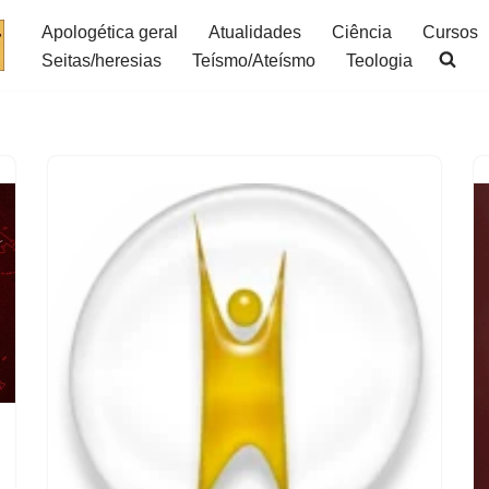
Apologética geral
Atualidades
Ciência
Cursos
Seitas/heresias
Teísmo/Ateísmo
Teologia