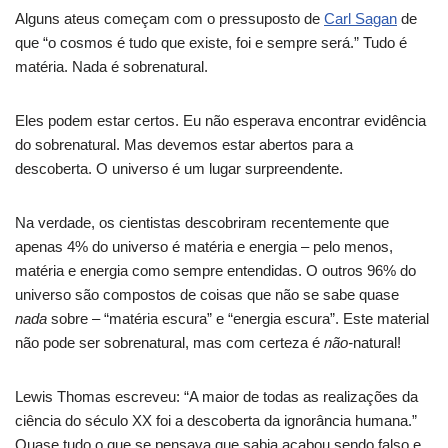
Alguns ateus começam com o pressuposto de
Carl Sagan
de
que “o cosmos é tudo que existe, foi e sempre será.” Tudo é
matéria. Nada é sobrenatural.
Eles podem estar certos. Eu não esperava encontrar evidência
do sobrenatural. Mas devemos estar abertos para a
descoberta. O universo é um lugar surpreendente.
Na verdade, os cientistas descobriram recentemente que
apenas 4% do universo é matéria e energia – pelo menos,
matéria e energia como sempre entendidas. O outros 96% do
universo são compostos de coisas que não se sabe quase
nada
sobre – “matéria escura” e “energia escura”. Este material
não pode ser sobrenatural, mas com certeza é
não-
natural!
Lewis Thomas escreveu: “A maior de todas as realizações da
ciência do século XX foi a descoberta da ignorância humana.”
Quase tudo o que se pensava que sabia acabou sendo falso e,