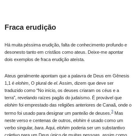
Fraca erudição
Há muita péssima erudição, falta de conhecimento profundo e
desonesto tanto em cristãos como ateus. Deixe-me apontar
dois exemplos de fraca erudição ateísta.
Ateus geralmente apontam que a palavra de Deus em Gênesis
1,1 é
elohim
, O plural de
el
. Assim, dizem que deve ser
traduzido como “No início, os deuses criaram os céus e a
terra”, revelando raízes pagãs do judaísmo. É provável que
elohim
foi emprestado das religiões anteriores de Canaã, onde o
3
termo foi usado para designar um panteão de deuses.
Mas
neste verso e centenas de outros,
elohim
é usado como um
verbo singular,
bara
. Aqui,
elohim
poderia ser um substantivo
coletivo para um Deus único de muitas pessoas, assim como