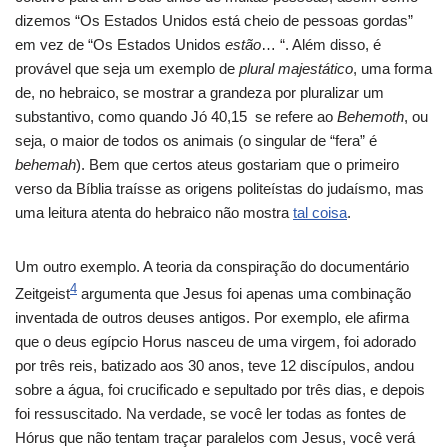
dizemos “Os Estados Unidos está cheio de pessoas gordas”
em vez de “Os Estados Unidos
estão
… “. Além disso, é
provável que seja um exemplo de
plural majestático
, uma forma
de, no hebraico, se mostrar a grandeza por pluralizar um
substantivo, como quando Jó 40,15 se refere ao
Behemoth
, ou
seja, o maior de todos os animais (o singular de “fera” é
behemah
). Bem que certos ateus gostariam que o primeiro
verso da Bíblia traísse as origens politeístas do judaísmo, mas
uma leitura atenta do hebraico não mostra
tal coisa
.
Um outro exemplo. A teoria da conspiração do documentário
4
Zeitgeist
argumenta que Jesus foi apenas uma combinação
inventada de outros deuses antigos. Por exemplo, ele afirma
que o deus egípcio Horus nasceu de uma virgem, foi adorado
por três reis, batizado aos 30 anos, teve 12 discípulos, andou
sobre a água, foi crucificado e sepultado por três dias, e depois
foi ressuscitado. Na verdade, se você ler todas as fontes de
Hórus que não tentam traçar paralelos com Jesus, você verá