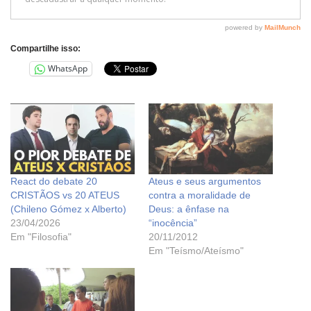
Compartilhe isso:
WhatsApp
React do debate 20
Ateus e seus argumentos
CRISTÃOS vs 20 ATEUS
contra a moralidade de
(Chileno Gómez x Alberto)
Deus: a ênfase na
23/04/2026
“inocência”
Em "Filosofia"
20/11/2012
Em "Teísmo/Ateísmo"