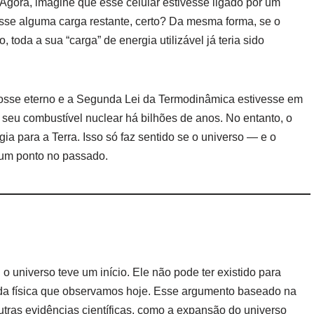
. Agora, imagine que esse celular estivesse ligado por um
esse alguma carga restante, certo? Da mesma forma, se o
 toda a sua “carga” de energia utilizável já teria sido
 fosse eterno e a Segunda Lei da Termodinâmica estivesse em
 seu combustível nuclear há bilhões de anos. No entanto, o
ia para a Terra. Isso só faz sentido se o universo — e o
gum ponto no passado.
o universo teve um início. Ele não pode ter existido para
s da física que observamos hoje. Esse argumento baseado na
ras evidências científicas, como a expansão do universo