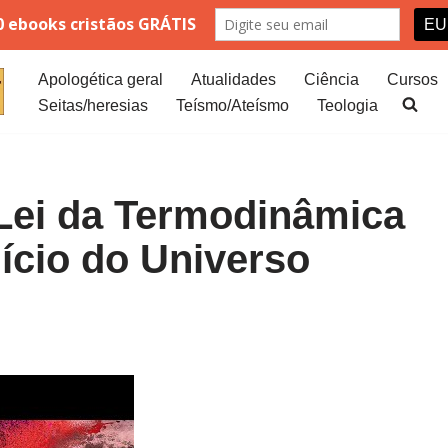
Apologética geral
Atualidades
Ciência
Cursos
Seitas/heresias
Teísmo/Ateísmo
Teologia
ei da Termodinâmica
ício do Universo