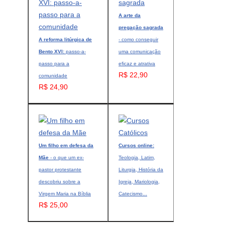
A arte da
pregação sagrada
A reforma litúrgica de
- como conseguir
Bento XVI:
passo-a-
uma comunicação
passo para a
eficaz e atrativa
R$ 22,90
comunidade
R$ 24,90
Um filho em defesa da
Cursos online:
Mãe
- o que um ex-
Teologia, Latim,
pastor protestante
Liturgia, História da
descobriu sobre a
Igreja, Mariologia,
Virgem Maria na Bíblia
Catecismo...
R$ 25,00