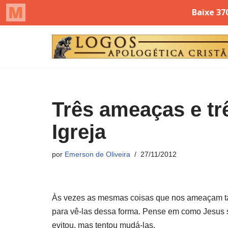
Pular
para
o
conteúdo
Três ameaças e tr
Igreja
por
Emerson de Oliveira
27/11/2012
Às vezes as mesmas coisas que nos ameaçam ta
para vê-las dessa forma. Pense em como Jesus 
evitou, mas tentou mudá-las.