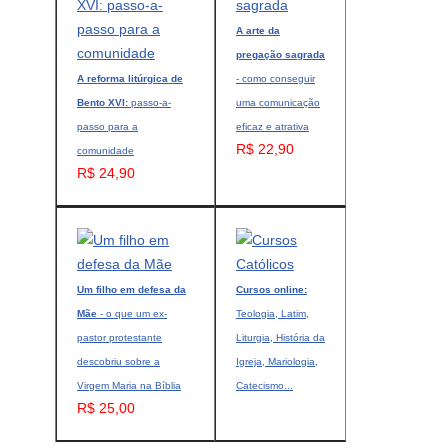
A arte da
pregação sagrada
A reforma litúrgica de
- como conseguir
Bento XVI:
passo-a-
uma comunicação
passo para a
eficaz e atrativa
R$ 22,90
comunidade
R$ 24,90
Um filho em defesa da
Cursos online:
Mãe
- o que um ex-
Teologia, Latim,
pastor protestante
Liturgia, História da
descobriu sobre a
Igreja, Mariologia,
Virgem Maria na Bíblia
Catecismo...
R$ 25,00