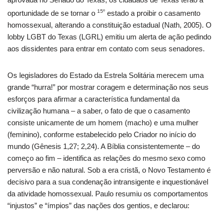
15º
oportunidade de se tornar o
estado a proibir o casamento
homossexual, alterando a constituição estadual (Nath, 2005).
O
lobby LGBT
do Texas (LGRL) emitiu um alerta de ação pedindo
aos dissidentes para entrar em contato com seus senadores.
Os legisladores do Estado da Estrela Solitária merecem uma
grande “hurra!” por mostrar coragem e determinação nos seus
esforços para afirmar a característica fundamental da
civilização humana – a saber, o fato de que o casamento
consiste unicamente de um homem (macho) e uma mulher
(feminino), conforme estabelecido pelo Criador no início do
mundo (Gênesis 1,27; 2,24).
A Bíblia consistentemente – do
começo ao fim – identifica as relações do mesmo sexo como
perversão e não natural.
Sob a era cristã, o Novo Testamento é
decisivo para a sua condenação intransigente e inquestionável
da atividade homossexual.
Paulo resumiu os comportamentos
“injustos” e “ímpios” das nações dos gentios, e declarou: