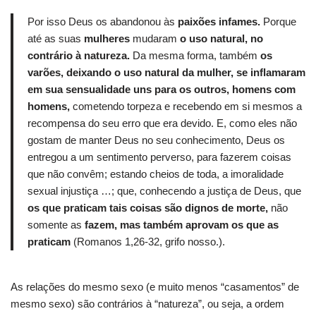
Por isso Deus os abandonou às
paixões infames.
Porque
até as suas
mulheres
mudaram
o uso natural, no
contrário à natureza.
Da mesma forma, também
os
varões, deixando o uso natural da mulher, se inflamaram
em sua sensualidade uns para os outros, homens com
homens,
cometendo torpeza e recebendo em si mesmos a
recompensa do seu erro que era devido.
E, como eles não
gostam de manter Deus no seu conhecimento, Deus os
entregou a um sentimento perverso, para fazerem coisas
que não convêm;
estando cheios de toda, a imoralidade
sexual injustiça …;
que, conhecendo a justiça de Deus, que
os que praticam tais coisas são dignos de morte,
não
somente as
fazem, mas também aprovam os que as
praticam
(Romanos 1,26-32, grifo nosso.).
As relações do mesmo sexo (e muito menos “casamentos” de
mesmo sexo) são contrários à “natureza”, ou seja, a ordem