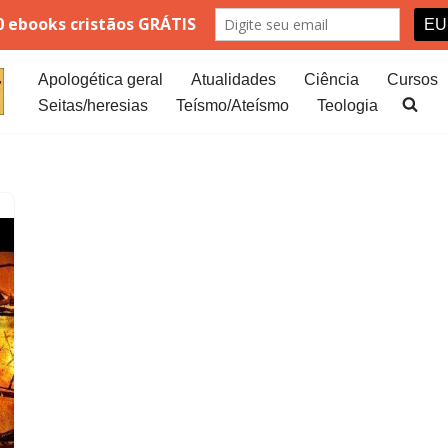
Apologética geral
Atualidades
Ciência
Cursos
Seitas/heresias
Teísmo/Ateísmo
Teologia