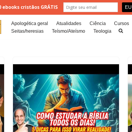
Apologética geral
Atualidades
Ciência
Cursos
Seitas/heresias
Teísmo/Ateísmo
Teologia