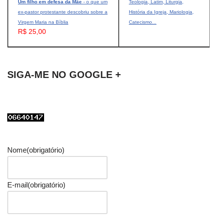
Um filho em defesa da Mãe
- o que um
Teologia, Latim, Liturgia,
ex-pastor protestante descobriu sobre a
História da Igreja, Mariologia,
Virgem Maria na Bíblia
Catecismo...
R$ 25,00
SIGA-ME NO GOOGLE +
Nome
(obrigatório)
E-mail
(obrigatório)