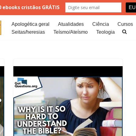
Apologética geral
Atualidades
Ciência
Cursos
Seitas/heresias
Teísmo/Ateísmo
Teologia