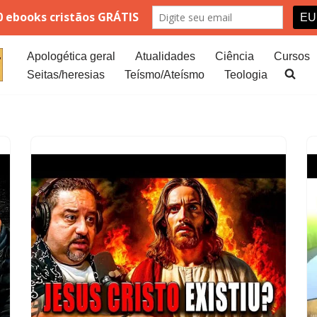
Apologética geral
Atualidades
Ciência
Cursos
Seitas/heresias
Teísmo/Ateísmo
Teologia