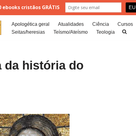
Apologética geral
Atualidades
Ciência
Cursos
Seitas/heresias
Teísmo/Ateísmo
Teologia
 da história do