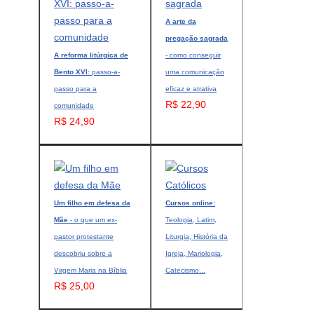
A arte da
pregação sagrada
A reforma litúrgica de
- como conseguir
Bento XVI:
passo-a-
uma comunicação
passo para a
eficaz e atrativa
R$ 22,90
comunidade
R$ 24,90
Um filho em defesa da
Cursos online:
Mãe
- o que um ex-
Teologia, Latim,
pastor protestante
Liturgia, História da
descobriu sobre a
Igreja, Mariologia,
Virgem Maria na Bíblia
Catecismo...
R$ 25,00