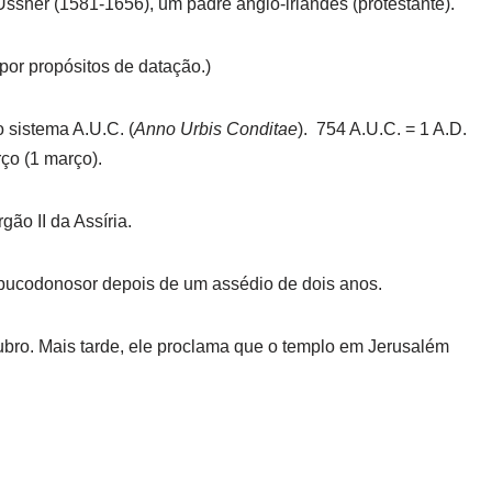
ssher (1581-1656), um padre anglo-irlandês (protestante).
por propósitos de datação.)
sistema A.U.C. (
Anno Urbis Conditae
). 754 A.U.C. = 1 A.D.
o (1 março).
ão II da Assíria.
abucodonosor depois de um assédio de dois anos.
ubro. Mais tarde, ele proclama que o templo em Jerusalém