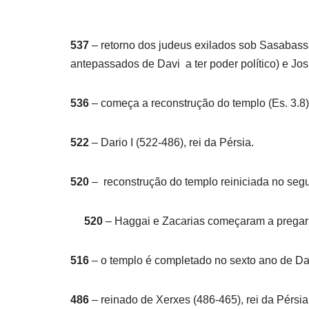
537
– retorno dos judeus exilados sob Sasabass
antepassados de Davi a ter poder político) e Josu
536
– começa a reconstrução do templo (Es. 3.8)
522
– Dario I (522-486), rei da Pérsia.
520
– reconstrução do templo reiniciada no segu
520
– Haggai e Zacarias começaram a pregar 
516
– o templo é completado no sexto ano de Dar
486
– reinado de Xerxes (486-465), rei da Pérsia