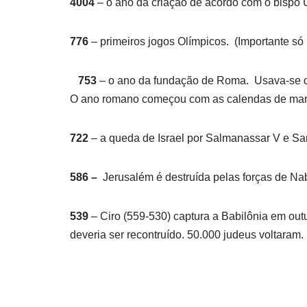
4004
– o ano da criação de acordo com o bispo U
776
– primeiros jogos Olímpicos. (Importante só 
753
– o ano da fundação de Roma. Usava-se o 
O ano romano começou com as calendas de març
722
– a queda de Israel por Salmanassar V e Sarg
586 –
Jerusalém é destruída pelas forças de N
539
– Ciro (559-530) captura a Babilônia em out
deveria ser recontruído. 50.000 judeus voltaram.