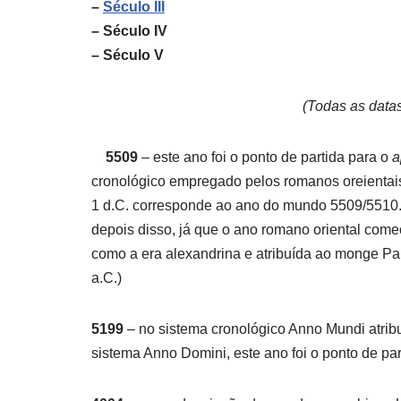
–
Século III
– Século IV
– Século V
(Todas as datas
5509
– este ano foi o ponto de partida para o
a
cronológico empregado pelos romanos oreientais 
1 d.C. corresponde ao ano do mundo 5509/5510.
depois disso, já que o ano romano oriental com
como a era alexandrina e atribuída ao monge P
a.C.)
5199
– no sistema cronológico Anno Mundi atrib
sistema Anno Domini, este ano foi o ponto de par