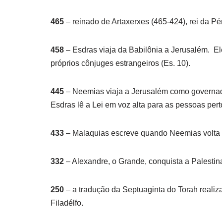
465
– reinado de Artaxerxes (465-424), rei da Pér
458
– Esdras viaja da Babilônia a Jerusalém. E
próprios cônjuges estrangeiros (Es. 10).
445
– Neemias viaja a Jerusalém como governado
Esdras lê a Lei em voz alta para as pessoas pert
433
– Malaquias escreve quando Neemias volta d
332
– Alexandre, o Grande, conquista a Palestin
250
– a tradução da Septuaginta do Torah realiz
Filadélfo.