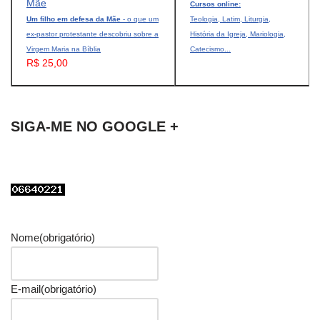
Cursos online:
Um filho em defesa da Mãe
- o que um
Teologia, Latim, Liturgia,
ex-pastor protestante descobriu sobre a
História da Igreja, Mariologia,
Virgem Maria na Bíblia
Catecismo...
R$ 25,00
SIGA-ME NO GOOGLE +
Nome
(obrigatório)
E-mail
(obrigatório)