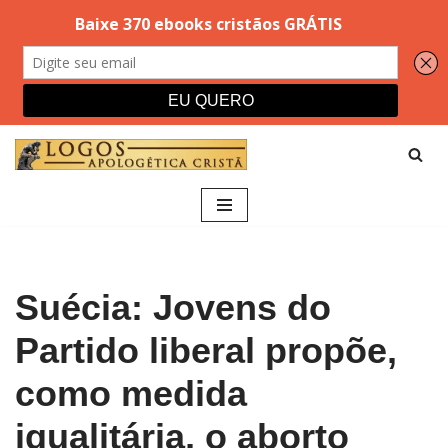
Pular
para
o
conteúdo
Suécia: Jovens do
Partido liberal propõe,
como medida
igualitária, o aborto