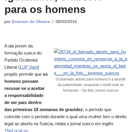
para os homens
por
Emerson de Oliveira
08/03/2016
A ala jovem da
formação sueca do
Partido Ocidental
Liberal (
LUF Vast
)
propôs permitir que
os
O chamado aborto para homens é a desistir
homens possam
da paternidade, enquanto o bebê está se
recusar-se a aceitar
formando – Na foto, jovens suecos
a responsabilidade
de ser pais dentro
das primeiras 18 semanas de gravidez,
o período que
coincide com o período durante o qual uma mulher tem o direito
legal ao aborto na Suécia, relata o jornal sueco em inglês
TheLocal.se
.