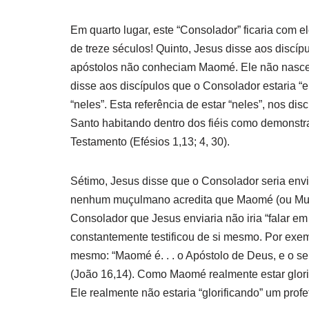
Em quarto lugar, este “Consolador” ficaria com 
de treze séculos! Quinto, Jesus disse aos discípu
apóstolos não conheciam Maomé. Ele não nasceu
disse aos discípulos que o Consolador estaria “e
“neles”. Esta referência de estar “neles”, nos di
Santo habitando dentro dos fiéis como demonstr
Testamento (Efésios 1,13; 4, 30).
Sétimo, Jesus disse que o Consolador seria env
nenhum muçulmano acredita que Maomé (ou Muh
Consolador que Jesus enviaria não iria “falar e
constantemente testificou de si mesmo. Por exe
mesmo: “Maomé é. . . o Apóstolo de Deus, e o selo
(João 16,14). Como Maomé realmente estar glorif
Ele realmente não estaria “glorificando” um profe