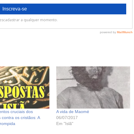
ntos cruciais dos
A vida de Maomé
contra os cristãos: A
06/07/2017
orrompida
Em "Islã"