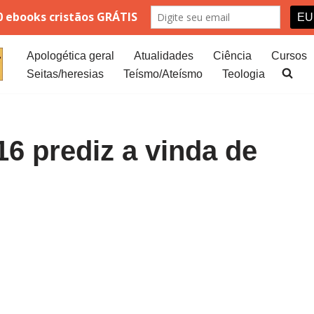
Apologética geral
Atualidades
Ciência
Cursos
Seitas/heresias
Teísmo/Ateísmo
Teologia
16 prediz a vinda de