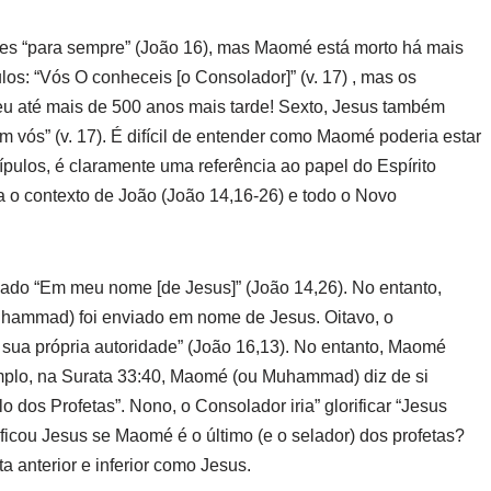
eles “para sempre” (João 16), mas Maomé está morto há mais
los: “Vós O conheceis [o Consolador]” (v. 17) , mas os
 até mais de 500 anos mais tarde! Sexto, Jesus também
m vós” (v. 17). É difícil de entender como Maomé poderia estar
scípulos, é claramente uma referência ao papel do Espírito
a o contexto de João (João 14,16-26) e todo o Novo
iado “Em meu nome [de Jesus]” (João 14,26). No entanto,
ammad) foi enviado em nome de Jesus. Oitavo, o
m sua própria autoridade” (João 16,13). No entanto, Maomé
mplo, na Surata 33:40, Maomé (ou Muhammad) diz de si
 dos Profetas”. Nono, o Consolador iria” glorificar “Jesus
icou Jesus se Maomé é o último (e o selador) dos profetas?
ta anterior e inferior como Jesus.