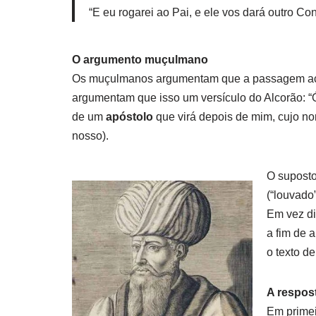
“E eu rogarei ao Pai, e ele vos dará outro C
O argumento muçulmano
Os muçulmanos argumentam que a passagem ac
argumentam que isso um versículo do Alcorão: “Ó 
de um
apóstolo
que virá depois de mim, cujo nom
nosso).
O suposto
(“louvado
Em vez di
a fim de 
o texto de
A respost
Em primei