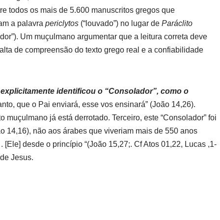
tre todos os mais de 5.600 manuscritos gregos que
am a palavra
periclytos
(“louvado”) no lugar de
Paráclito
dor”). Um muçulmano argumentar que a leitura correta deve
alta de compreensão do texto grego real e a confiabilidade
explicitamente identificou o “Consolador”, como o
nto, que o Pai enviará, esse vos ensinará” (João 14,26).
o muçulmano já está derrotado. Terceiro, este “Consolador” foi
ão 14,16), não aos árabes que viveriam mais de 550 anos
 [Ele] desde o princípio “(João 15,27;. Cf Atos 01,22, Lucas ,1-
 de Jesus.