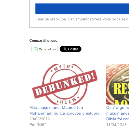
Compartilhe isso:
WhatsApp
Mito muçulmano: Maomé (ou
Os 7 argume
Muhammad) nunca aprovou o estupro
muçulmanos 
29/05/2016
Bíblia foi c
Em "Islã"
11/04/2015