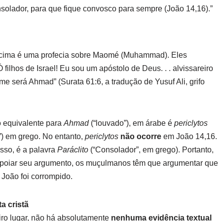
onsolador, para que fique convosco para sempre (João 14,16).”
ima é uma profecia sobre Maomé (Muhammad). Eles
filhos de Israel! Eu sou um apóstolo de Deus. . . alvissareiro
e será Ahmad” (Surata 61:6, a tradução de Yusuf Ali, grifo
 equivalente par
a
Ahmad
(“louvado”), em árabe é
periclytos
”) em grego. No entanto,
periclytos
não ocorre
em João 14,16.
sso, é a palavra
Paráclito
(“Consolador”, em grego). Portanto,
apoiar seu argumento, os muçulmanos têm que argumentar que
 João foi corrompido.
a cristã
ro lugar, não há absolutamente
nenhuma evidência textual