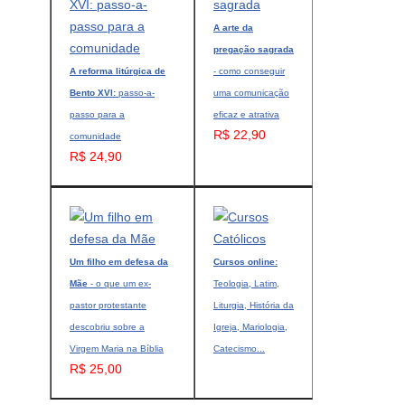
A arte da
pregação sagrada
A reforma litúrgica de
- como conseguir
Bento XVI:
passo-a-
uma comunicação
passo para a
eficaz e atrativa
R$ 22,90
comunidade
R$ 24,90
Um filho em defesa da
Cursos online:
Mãe
- o que um ex-
Teologia, Latim,
pastor protestante
Liturgia, História da
descobriu sobre a
Igreja, Mariologia,
Virgem Maria na Bíblia
Catecismo...
R$ 25,00