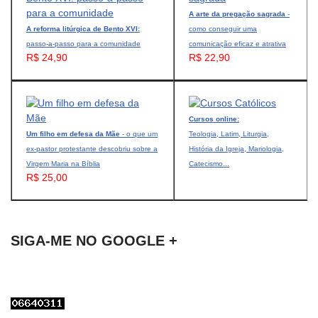
A arte da pregação sagrada
-
A reforma litúrgica de Bento XVI:
como conseguir uma
passo-a-passo para a comunidade
comunicação eficaz e atrativa
R$ 24,90
R$ 22,90
Cursos online:
Um filho em defesa da Mãe
- o que um
Teologia, Latim, Liturgia,
ex-pastor protestante descobriu sobre a
História da Igreja, Mariologia,
Virgem Maria na Bíblia
Catecismo...
R$ 25,00
SIGA-ME NO GOOGLE +