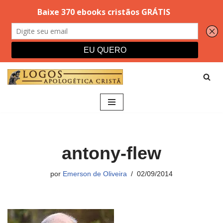
Pular
para
o
conteúdo
antony-flew
por
Emerson de Oliveira
02/09/2014