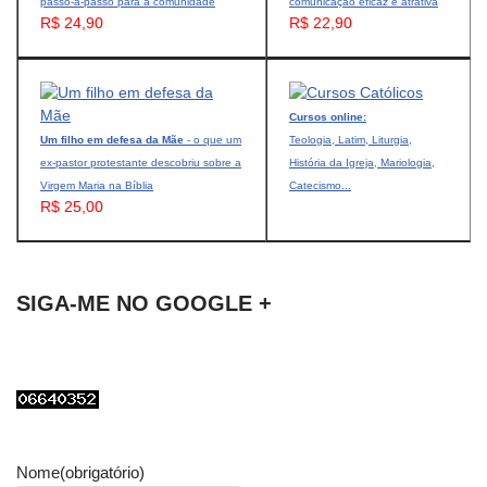
passo-a-passo para a comunidade
comunicação eficaz e atrativa
R$ 24,90
R$ 22,90
Cursos online:
Um filho em defesa da Mãe
- o que um
Teologia, Latim, Liturgia,
ex-pastor protestante descobriu sobre a
História da Igreja, Mariologia,
Virgem Maria na Bíblia
Catecismo...
R$ 25,00
SIGA-ME NO GOOGLE +
Nome
(obrigatório)