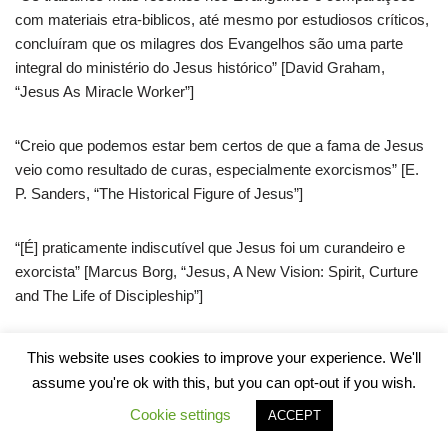
com materiais etra-biblicos, até mesmo por estudiosos críticos,
concluíram que os milagres dos Evangelhos são uma parte
integral do ministério do Jesus histórico” [David Graham,
“Jesus As Miracle Worker”]
“Creio que podemos estar bem certos de que a fama de Jesus
veio como resultado de curas, especialmente exorcismos” [E.
P. Sanders, “The Historical Figure of Jesus”]
“[É] praticamente indiscutível que Jesus foi um curandeiro e
exorcista” [Marcus Borg, “Jesus, A New Vision: Spirit, Curture
and The Life of Discipleship”]
“O que quer que você pense sobre a possibilidade filosófica de
This website uses cookies to improve your experience. We'll
milagres de cura, esta claro que Jesus foi bastante conhecido
assume you're ok with this, but you can opt-out if you wish.
por ter os feito” [Bart Ehrman, “The New Testament: A Historical
Cookie settings
ACCEPT
Introduction to the Early Christian Writings”]