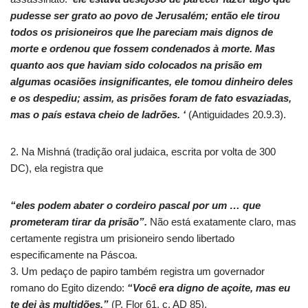
pudesse ser grato ao povo de Jerusalém; então ele tirou
todos os prisioneiros que lhe pareciam mais dignos de
morte e ordenou que fossem condenados à morte. Mas
quanto aos que haviam sido colocados na prisão em
algumas ocasiões insignificantes, ele tomou dinheiro deles
e os despediu; assim, as prisões foram de fato esvaziadas,
mas o país estava cheio de ladrões. ‘
(Antiguidades 20.9.3).
2. Na Mishná (tradição oral judaica, escrita por volta de 300
DC), ela registra que
“eles podem abater o cordeiro pascal por um … que
prometeram tirar da prisão”.
Não está exatamente claro, mas
certamente registra um prisioneiro sendo libertado
especificamente na Páscoa.
3. Um pedaço de papiro também registra um governador
romano do Egito dizendo:
“Você era digno de açoite, mas eu
te dei às multidões.”
(P. Flor 61, c. AD 85).