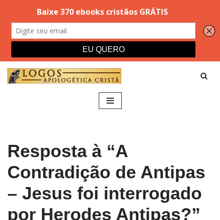
Pular
para
o
conteúdo
Resposta à “A
Contradição de Antipas
– Jesus foi interrogado
por Herodes Antipas?”