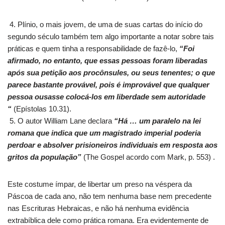
4. Plínio, o mais jovem, de uma de suas cartas do início do
segundo século também tem algo importante a notar sobre tais
práticas e quem tinha a responsabilidade de fazê-lo,
“Foi
afirmado, no entanto, que essas pessoas foram liberadas
após sua petição aos procônsules, ou seus tenentes; o que
parece bastante provável, pois é improvável que qualquer
pessoa ousasse colocá-los em liberdade sem autoridade
“
(Epístolas 10.31).
5. O autor William Lane declara
“Há … um paralelo na lei
romana que indica que um magistrado imperial poderia
perdoar e absolver prisioneiros individuais em resposta aos
gritos da população”
(The Gospel acordo com Mark, p. 553) .
Este costume ímpar, de libertar um preso na véspera da
Páscoa de cada ano, não tem nenhuma base nem precedente
nas Escrituras Hebraicas, e não há nenhuma evidência
extrabíblica dele como prática romana. Era evidentemente de