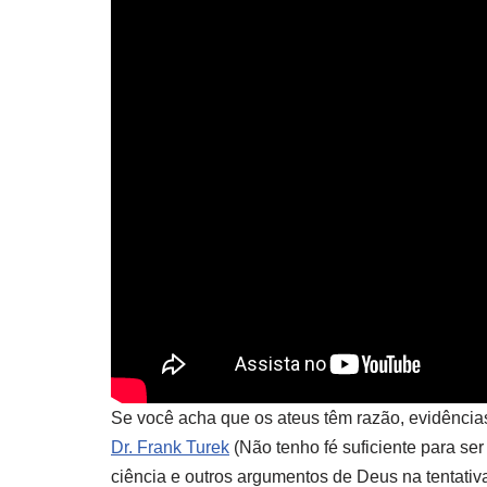
Se você acha que os ateus têm razão, evidência
Dr. Frank Turek
(Não tenho fé suficiente para se
ciência e outros argumentos de Deus na tentativa