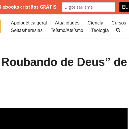
Apologética geral
Atualidades
Ciência
Cursos
Seitas/heresias
Teísmo/Ateísmo
Teologia
 “Roubando de Deus” de