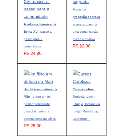
A arte da
pregação sagrada
A reforma litúrgica de
- como conseguir
Bento XVI:
passo-a-
uma comunicação
passo para a
eficaz e atrativa
R$ 22,90
comunidade
R$ 24,90
Um filho em defesa da
Cursos online:
Mãe
- o que um ex-
Teologia, Latim,
pastor protestante
Liturgia, História da
descobriu sobre a
Igreja, Mariologia,
Virgem Maria na Bíblia
Catecismo...
R$ 25,00