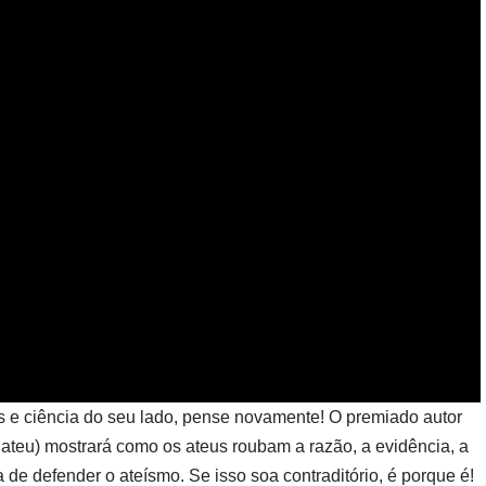
s e ciência do seu lado, pense novamente! O premiado autor
r ateu) mostrará como os ateus roubam a razão, a evidência, a
 de defender o ateísmo. Se isso soa contraditório, é porque é!