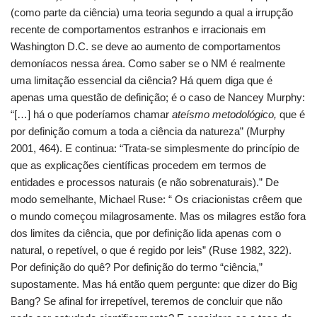
(como parte da ciência) uma teoria segundo a qual a irrupção
recente de comportamentos estranhos e irracionais em
Washington D.C. se deve ao aumento de comportamentos
demoníacos nessa área. Como saber se o NM é realmente
uma limitação essencial da ciência? Há quem diga que é
apenas uma questão de definição; é o caso de Nancey Murphy:
“[…] há o que poderíamos chamar
ateísmo metodológico,
que é
por definição comum a toda a ciência da natureza” (Murphy
2001, 464). E continua: “Trata-se simplesmente do princípio de
que as explicações científicas procedem em termos de
entidades e processos naturais (e não sobrenaturais).” De
modo semelhante, Michael Ruse: “ Os criacionistas crêem que
o mundo começou milagrosamente. Mas os milagres estão fora
dos limites da ciência, que por definição lida apenas com o
natural, o repetível, o que é regido por leis” (Ruse 1982, 322).
Por definição do quê? Por definição do termo “ciência,”
supostamente. Mas há então quem pergunte: que dizer do Big
Bang? Se afinal for irrepetível, teremos de concluir que não