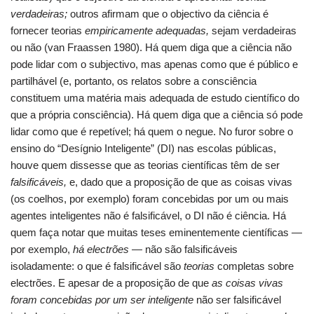
verdadeiras;
outros afirmam que o objectivo da ciência é
fornecer teorias
empiricamente adequadas,
sejam verdadeiras
ou não (van Fraassen 1980). Há quem diga que a ciência não
pode lidar com o subjectivo, mas apenas como que é público e
partilhável (e, portanto, os relatos sobre a consciência
constituem uma matéria mais adequada de estudo científico do
que a própria consciência). Há quem diga que a ciência só pode
lidar como que é repetível; há quem o negue. No furor sobre o
ensino do “Desígnio Inteligente” (DI) nas escolas públicas,
houve quem dissesse que as teorias científicas têm de ser
falsificáveis,
e, dado que a proposição de que as coisas vivas
(os coelhos, por exemplo) foram concebidas por um ou mais
agentes inteligentes não é falsificável, o DI não é ciência. Há
quem faça notar que muitas teses eminentemente científicas —
por exemplo,
há electrões
— não são falsificáveis
isoladamente: o que é falsificável são
teorias
completas sobre
electrões. E apesar de a proposição de que
as coisas vivas
foram concebidas por um ser inteligente
não ser falsificável