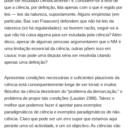
pode ser estudado cientificamente? E considere-se a tese de
que a ciência, por definição, lida apenas com o que é regido por
leis — leis da natureza, supostamente. Alguns empiristas (em
particular, Bas van Fraassen) defendem que
não há
leis da
natureza (só há regularidades): se tiverem razão, seguir-se-á
que não há coisa alguma para ser estudada pela ciência? Além
disso, apesar de algumas pessoas argumentarem que o NM é
uma limitação essencial da ciência, outras põem isso em
causa: mas pode uma disputa séria ser resolvida citando
apenas uma definição?
Apresentar condições necessárias e suficientes plausíveis da
ciência está consequentemente longe de ser trivial; e muitos
filósofos da ciência desistiram do “problema da demarcação,” o
problema de propor tais condições (Laudan 1988). Talvez o
melhor que podemos fazer é apontar para exemplos
paradigmáticos de ciência e exemplos paradigmáticos de não-
ciência. Claro que pode ser um erro supor que estamos aqui
perante
uma
só actividade, e um só objectivo. As ciências são