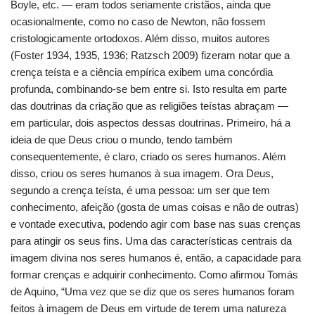
Boyle, etc. — eram todos seriamente cristãos, ainda que
ocasionalmente, como no caso de Newton, não fossem
cristologicamente ortodoxos. Além disso, muitos autores
(Foster 1934, 1935, 1936; Ratzsch 2009) fizeram notar que a
crença teísta e a ciência empírica exibem uma concórdia
profunda, combinando-se bem entre si. Isto resulta em parte
das doutrinas da criação que as religiões teístas abraçam —
em particular, dois aspectos dessas doutrinas. Primeiro, há a
ideia de que Deus criou o mundo, tendo também
consequentemente, é claro, criado os seres humanos. Além
disso, criou os seres humanos à sua imagem. Ora Deus,
segundo a crença teísta, é uma pessoa: um ser que tem
conhecimento, afeição (gosta de umas coisas e não de outras)
e vontade executiva, podendo agir com base nas suas crenças
para atingir os seus fins. Uma das características centrais da
imagem divina nos seres humanos é, então, a capacidade para
formar crenças e adquirir conhecimento. Como afirmou Tomás
de Aquino, “Uma vez que se diz que os seres humanos foram
feitos à imagem de Deus em virtude de terem uma natureza