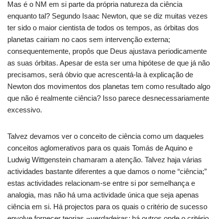
Mas é o NM em si parte da própria natureza da ciência
enquanto tal? Segundo Isaac Newton, que se diz muitas vezes
ter sido o maior cientista de todos os tempos, as órbitas dos
planetas cairiam no caos sem intervenção externa;
consequentemente, propôs que Deus ajustava periodicamente
as suas órbitas. Apesar de esta ser uma hipótese de que já não
precisamos, será óbvio que acrescentá-la à explicação de
Newton dos movimentos dos planetas tem como resultado algo
que não é realmente ciência? Isso parece desnecessariamente
excessivo.
Talvez devamos ver o conceito de ciência como um daqueles
conceitos aglomerativos para os quais Tomás de Aquino e
Ludwig Wittgenstein chamaram a atenção. Talvez haja várias
actividades bastante diferentes a que damos o nome “ciência;”
estas actividades relacionam-se entre si por semelhança e
analogia, mas não há uma actividade única que seja apenas
ciência em si. Há projectos para os quais o critério de sucesso
envolve fornecer teorias ¬
verdadeiras;
há outros onde o critério