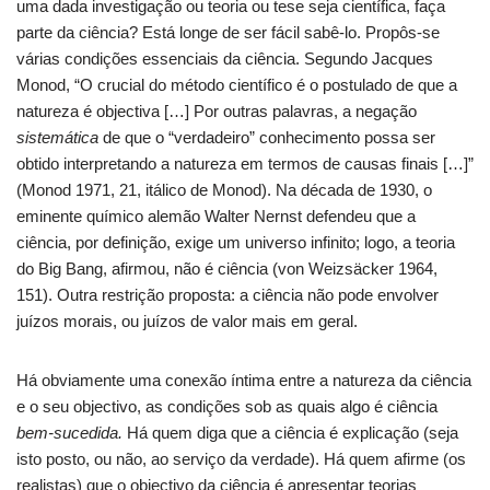
uma dada investigação ou teoria ou tese seja científica, faça
parte da ciência? Está longe de ser fácil sabê-lo. Propôs-se
várias condições essenciais da ciência. Segundo Jacques
Monod, “O crucial do método científico é o postulado de que a
natureza é objectiva […] Por outras palavras, a negação
sistemática
de que o “verdadeiro” conhecimento possa ser
obtido interpretando a natureza em termos de causas finais […]”
(Monod 1971, 21, itálico de Monod). Na década de 1930, o
eminente químico alemão Walter Nernst defendeu que a
ciência, por definição, exige um universo infinito; logo, a teoria
do Big Bang, afirmou, não é ciência (von Weizsäcker 1964,
151). Outra restrição proposta: a ciência não pode envolver
juízos morais, ou juízos de valor mais em geral.
Há obviamente uma conexão íntima entre a natureza da ciência
e o seu objectivo, as condições sob as quais algo é ciência
bem-sucedida.
Há quem diga que a ciência é explicação (seja
isto posto, ou não, ao serviço da verdade). Há quem afirme (os
realistas) que o objectivo da ciência é apresentar teorias