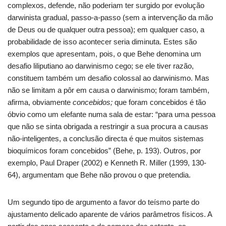
complexos, defende, não poderiam ter surgido por evolução
darwinista gradual, passo-a-passo (sem a intervenção da mão
de Deus ou de qualquer outra pessoa); em qualquer caso, a
probabilidade de isso acontecer seria diminuta. Estes são
exemplos que apresentam, pois, o que Behe denomina um
desafio liliputiano ao darwinismo cego; se ele tiver razão,
constituem também um desafio colossal ao darwinismo. Mas
não se limitam a pôr em causa o darwinismo; foram também,
afirma, obviamente
concebidos;
que foram concebidos é tão
óbvio como um elefante numa sala de estar: “para uma pessoa
que não se sinta obrigada a restringir a sua procura a causas
não-inteligentes, a conclusão directa é que muitos sistemas
bioquímicos foram concebidos” (Behe, p. 193). Outros, por
exemplo, Paul Draper (2002) e Kenneth R. Miller (1999, 130-
64), argumentam que Behe não provou o que pretendia.
Um segundo tipo de argumento a favor do teísmo parte do
ajustamento delicado aparente de vários parâmetros físicos. A