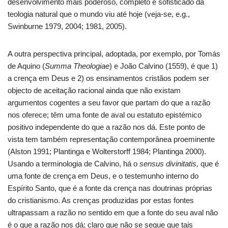
desenvolvimento mais poderoso, completo e sofisticado da
teologia natural que o mundo viu até hoje (veja-se, e.g.,
Swinburne 1979, 2004; 1981, 2005).
A outra perspectiva principal, adoptada, por exemplo, por Tomás
de Aquino (
Summa Theologiae
) e João Calvino (1559), é que 1)
a crença em Deus e 2) os ensinamentos cristãos podem ser
objecto de aceitação racional ainda que não existam
argumentos cogentes a seu favor que partam do que a razão
nos oferece; têm uma fonte de aval ou estatuto epistémico
positivo independente do que a razão nos dá. Este ponto de
vista tem também representação contemporânea proeminente
(Alston 1991; Plantinga e Wolterstorff 1984; Plantinga 2000).
Usando a terminologia de Calvino, há o
sensus divinitatis,
que é
uma fonte de crença em Deus, e o testemunho interno do
Espírito Santo, que é a fonte da crença nas doutrinas próprias
do cristianismo. As crenças produzidas por estas fontes
ultrapassam a razão no sentido em que a fonte do seu aval não
é o que a razão nos dá; claro que não se segue que tais