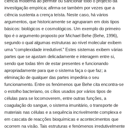
ciência moderna ao permitir ou sancionar todo o projecto da
investigação empírica; afirma-se também por vezes que a
ciência sustenta a crença teísta. Neste caso, há vários
argumentos, que historicamente se agruparam em dois tipos
básicos: biológicos e cosmológicos. Um exemplo do primeiro
tipo é o argumento proposto por Michael Behe (Behe, 1996),
segundo o qual algumas estruturas ao nível molecular exibem
uma “complexidade irredutível.” Estes sistemas exibem várias
partes que se ajustam delicadamente e interagem entre si,
sendo que todas têm de estar presentes e funcionando
apropriadamente para que o sistema faça o que faz; a
eliminação de qualquer das partes impediria o seu
funcionamento. Entre os fenómenos que Behe cita encontra-se
o estolho bacteriano, os cílios usados por vários tipos de
células para se locomoverem, entre outras funções, a
coagulação do sangue, o sistema imunitário, o transporte de
materiais nas células e a sequência incrivelmente complexa e
em cascata de reacções bioquímicas e acontecimentos que
ocorrem na visão. Tais estruturas e fenómenos irredutivelmente