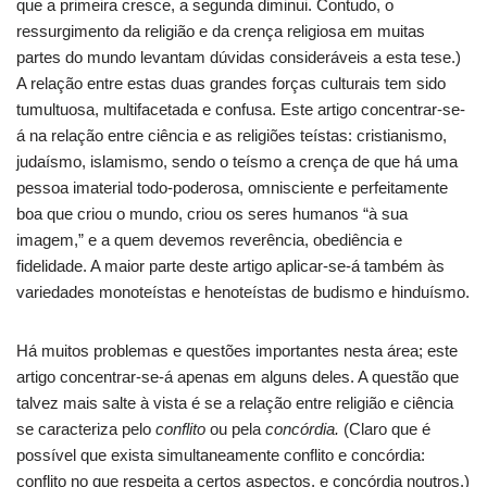
que a primeira cresce, a segunda diminui. Contudo, o
ressurgimento da religião e da crença religiosa em muitas
partes do mundo levantam dúvidas consideráveis a esta tese.)
A relação entre estas duas grandes forças culturais tem sido
tumultuosa, multifacetada e confusa. Este artigo concentrar-se-
á na relação entre ciência e as religiões teístas: cristianismo,
judaísmo, islamismo, sendo o teísmo a crença de que há uma
pessoa imaterial todo-poderosa, omnisciente e perfeitamente
boa que criou o mundo, criou os seres humanos “à sua
imagem,” e a quem devemos reverência, obediência e
fidelidade. A maior parte deste artigo aplicar-se-á também às
variedades monoteístas e henoteístas de budismo e hinduísmo.
Há muitos problemas e questões importantes nesta área; este
artigo concentrar-se-á apenas em alguns deles. A questão que
talvez mais salte à vista é se a relação entre religião e ciência
se caracteriza pelo
conflito
ou pela
concórdia.
(Claro que é
possível que exista simultaneamente conflito e concórdia:
conflito no que respeita a certos aspectos, e concórdia noutros.)