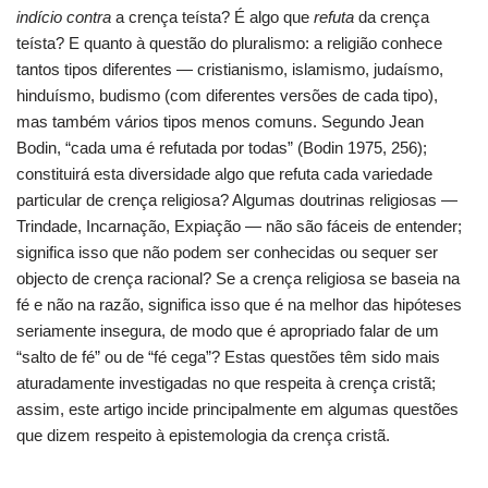
indício contra
a crença teísta? É algo que
refuta
da crença
teísta? E quanto à questão do pluralismo: a religião conhece
tantos tipos diferentes — cristianismo, islamismo, judaísmo,
hinduísmo, budismo (com diferentes versões de cada tipo),
mas também vários tipos menos comuns. Segundo Jean
Bodin, “cada uma é refutada por todas” (Bodin 1975, 256);
constituirá esta diversidade algo que refuta cada variedade
particular de crença religiosa? Algumas doutrinas religiosas —
Trindade, Incarnação, Expiação — não são fáceis de entender;
significa isso que não podem ser conhecidas ou sequer ser
objecto de crença racional? Se a crença religiosa se baseia na
fé e não na razão, significa isso que é na melhor das hipóteses
seriamente insegura, de modo que é apropriado falar de um
“salto de fé” ou de “fé cega”? Estas questões têm sido mais
aturadamente investigadas no que respeita à crença cristã;
assim, este artigo incide principalmente em algumas questões
que dizem respeito à epistemologia da crença cristã.