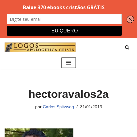
Pular
para
o
conteúdo
hectoravalos2a
por
Carlos Spitzweg
31/01/2013