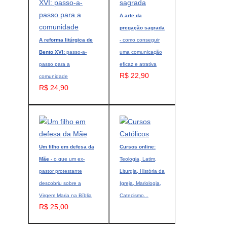
A arte da
pregação sagrada
A reforma litúrgica de
- como conseguir
Bento XVI:
passo-a-
uma comunicação
passo para a
eficaz e atrativa
R$ 22,90
comunidade
R$ 24,90
Um filho em defesa da
Cursos online:
Mãe
- o que um ex-
Teologia, Latim,
pastor protestante
Liturgia, História da
descobriu sobre a
Igreja, Mariologia,
Virgem Maria na Bíblia
Catecismo...
R$ 25,00