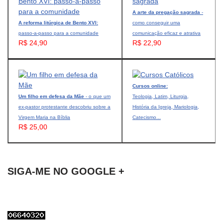
A arte da pregação sagrada
-
A reforma litúrgica de Bento XVI:
como conseguir uma
passo-a-passo para a comunidade
comunicação eficaz e atrativa
R$ 24,90
R$ 22,90
Cursos online:
Um filho em defesa da Mãe
- o que um
Teologia, Latim, Liturgia,
ex-pastor protestante descobriu sobre a
História da Igreja, Mariologia,
Virgem Maria na Bíblia
Catecismo...
R$ 25,00
SIGA-ME NO GOOGLE +