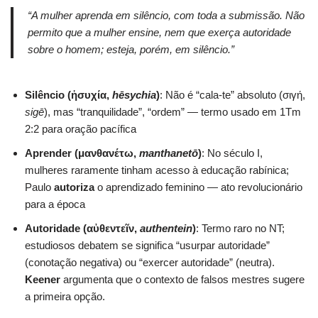
“A mulher aprenda em silêncio, com toda a submissão. Não
permito que a mulher ensine, nem que exerça autoridade
sobre o homem; esteja, porém, em silêncio.”
Silêncio (ἡσυχία,
hēsychia
)
: Não é “cala-te” absoluto (σιγή,
sigē
), mas “tranquilidade”, “ordem” — termo usado em 1Tm
2:2 para oração pacífica
Aprender (μανθανέτω,
manthanetō
)
: No século I,
mulheres raramente tinham acesso à educação rabínica;
Paulo
autoriza
o aprendizado feminino — ato revolucionário
para a época
Autoridade (αὐθεντεῖν,
authentein
)
: Termo raro no NT;
estudiosos debatem se significa “usurpar autoridade”
(conotação negativa) ou “exercer autoridade” (neutra).
Keener
argumenta que o contexto de falsos mestres sugere
a primeira opção.