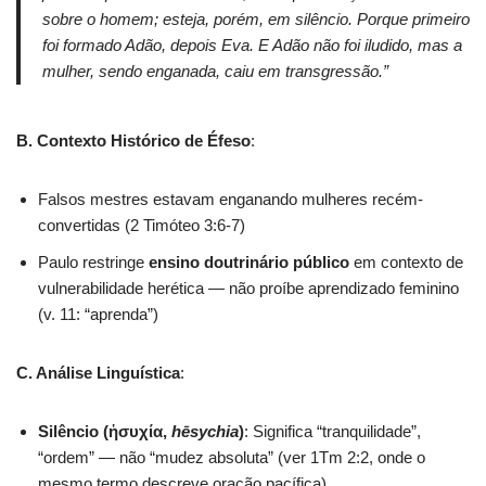
sobre o homem; esteja, porém, em silêncio. Porque primeiro
foi formado Adão, depois Eva. E Adão não foi iludido, mas a
mulher, sendo enganada, caiu em transgressão.”
B. Contexto Histórico de Éfeso
:
Falsos mestres estavam enganando mulheres recém-
convertidas (2 Timóteo 3:6-7)
Paulo restringe
ensino doutrinário público
em contexto de
vulnerabilidade herética — não proíbe aprendizado feminino
(v. 11: “aprenda”)
C. Análise Linguística
:
Silêncio (ἡσυχία,
hēsychia
)
: Significa “tranquilidade”,
“ordem” — não “mudez absoluta” (ver 1Tm 2:2, onde o
mesmo termo descreve oração pacífica)