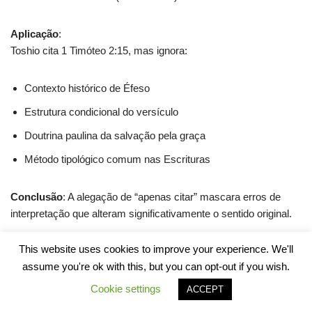
Aplicação
:
Toshio cita 1 Timóteo 2:15, mas ignora:
Contexto histórico de Éfeso
Estrutura condicional do versículo
Doutrina paulina da salvação pela graça
Método tipológico comum nas Escrituras
Conclusão
: A alegação de “apenas citar” mascara erros de
interpretação que alteram significativamente o sentido original.
This website uses cookies to improve your experience. We'll
2.3. Outras Passagens Sobre
assume you're ok with this, but you can opt-out if you wish.
Mulheres: Análise Contextual
Cookie settings
ACCEPT