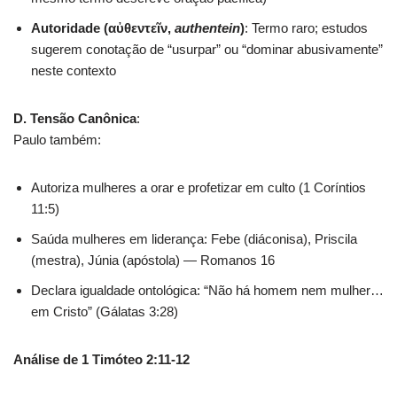
Autoridade (αὐθεντεῖν,
authentein
)
: Termo raro; estudos
sugerem conotação de “usurpar” ou “dominar abusivamente”
neste contexto
D. Tensão Canônica
:
Paulo também:
Autoriza mulheres a orar e profetizar em culto (1 Coríntios
11:5)
Saúda mulheres em liderança: Febe (diáconisa), Priscila
(mestra), Júnia (apóstola) — Romanos 16
Declara igualdade ontológica: “Não há homem nem mulher…
em Cristo” (Gálatas 3:28)
Análise de 1 Timóteo 2:11-12