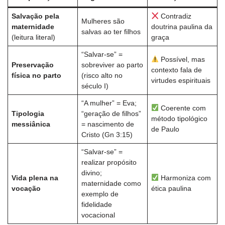
Salvação pela
Contradiz
Mulheres são
maternidade
doutrina paulina da
salvas ao ter filhos
(leitura literal)
graça
“Salvar-se” =
Possível, mas
Preservação
sobreviver ao parto
contexto fala de
física no parto
(risco alto no
virtudes espirituais
século I)
“A mulher” = Eva;
Coerente com
Tipologia
“geração de filhos”
método tipológico
messiânica
= nascimento de
de Paulo
Cristo (Gn 3:15)
“Salvar-se” =
realizar propósito
divino;
Vida plena na
Harmoniza com
maternidade como
vocação
ética paulina
exemplo de
fidelidade
vocacional