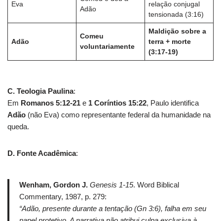
Eva
relação conjugal
Adão
tensionada (3:16)
Maldição sobre a
Comeu
Adão
terra + morte
voluntariamente
(3:17-19)
C. Teologia Paulina
:
Em
Romanos 5:12-21
e
1 Coríntios 15:22
, Paulo identifica
Adão
(não Eva) como representante federal da humanidade na
queda.
D. Fonte Acadêmica
:
Wenham, Gordon J.
Genesis 1-15
. Word Biblical
Commentary, 1987, p. 279:
“Adão, presente durante a tentação (Gn 3:6), falha em seu
papel protetivo. A narrativa não atribui culpa exclusiva à