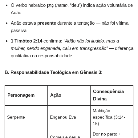
O verbo hebraico
נָתַן
(
natan
, “deu”) indica ação voluntária de
Adão
Adão estava
presente
durante a tentação — não foi vítima
passiva
1 Timóteo 2:14
confirma:
“Adão não foi iludido, mas a
mulher, sendo enganada, caiu em transgressão”
— diferença
qualitativa na responsabilidade
B. Responsabilidade Teológica em Gênesis 3
:
Consequência
Personagem
Ação
Divina
Maldição
Serpente
Enganou Eva
específica (3:14-
15)
Dor no parto +
Comeu e deu a