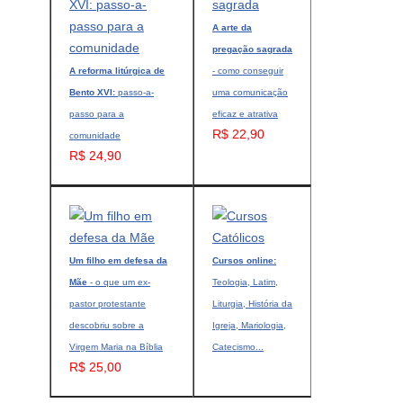
A arte da
pregação sagrada
A reforma litúrgica de
- como conseguir
Bento XVI:
passo-a-
uma comunicação
passo para a
eficaz e atrativa
R$ 22,90
comunidade
R$ 24,90
Um filho em defesa da
Cursos online:
Mãe
- o que um ex-
Teologia, Latim,
pastor protestante
Liturgia, História da
descobriu sobre a
Igreja, Mariologia,
Virgem Maria na Bíblia
Catecismo...
R$ 25,00