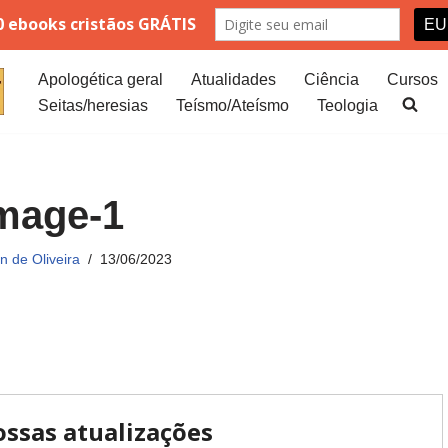
Apologética geral
Atualidades
Ciência
Cursos
Seitas/heresias
Teísmo/Ateísmo
Teologia
mage-1
 de Oliveira
13/06/2023