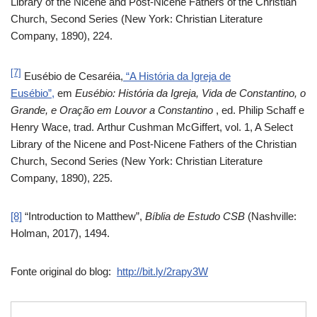
Library of the Nicene and Post-Nicene Fathers of the Christian
Church, Second Series (New York: Christian Literature
Company, 1890), 224.
[7]
Eusébio de Cesaréia,
“A História da Igreja de
Eusébio”,
em
Eusébio: História da Igreja, Vida de Constantino, o
Grande, e Oração em Louvor a Constantino
, ed. Philip Schaff e
Henry Wace, trad. Arthur Cushman McGiffert, vol. 1, A Select
Library of the Nicene and Post-Nicene Fathers of the Christian
Church, Second Series (New York: Christian Literature
Company, 1890), 225.
[8]
“Introduction to Matthew”,
Bíblia de Estudo CSB
(Nashville:
Holman, 2017), 1494.
Fonte original do blog:
http://bit.ly/2rapy3W