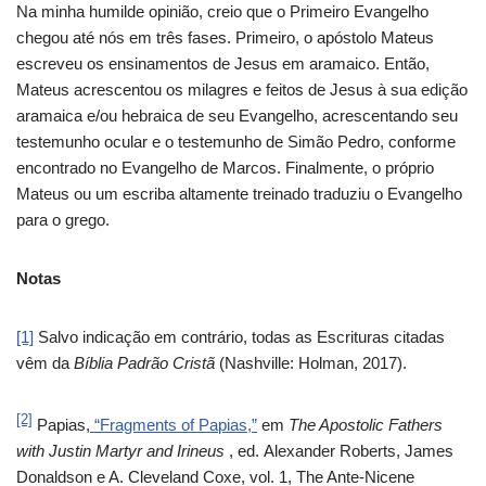
Na minha humilde opinião, creio que o Primeiro Evangelho
chegou até nós em três fases. Primeiro, o apóstolo Mateus
escreveu os ensinamentos de Jesus em aramaico. Então,
Mateus acrescentou os milagres e feitos de Jesus à sua edição
aramaica e/ou hebraica de seu Evangelho, acrescentando seu
testemunho ocular e o testemunho de Simão Pedro, conforme
encontrado no Evangelho de Marcos. Finalmente, o próprio
Mateus ou um escriba altamente treinado traduziu o Evangelho
para o grego.
Notas
[1]
Salvo indicação em contrário, todas as Escrituras citadas
vêm da
Bíblia Padrão Cristã
(Nashville: Holman, 2017).
[2]
Papias,
“Fragments of Papias,”
em
The Apostolic Fathers
with Justin Martyr and Irineus
, ed. Alexander Roberts, James
Donaldson e A. Cleveland Coxe, vol. 1, The Ante-Nicene