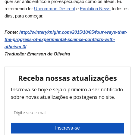
quer ser anticientífico e pró-especulação como os ateus.
Eu
recomendo ler
Uncommon Descent
e
Evolution News
todos os
dias, para começar.
Fonte:
http://winteryknight.com/2015/10/05/four-ways-that-
the-progress-of-experimental-science-conflicts-with-
atheism-3/
Tradução: Emerson de Oliveira