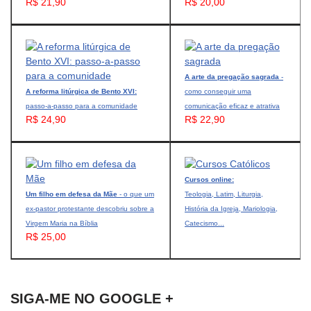
R$ 21,90
R$ 20,00
A arte da pregação sagrada
-
A reforma litúrgica de Bento XVI:
como conseguir uma
passo-a-passo para a comunidade
comunicação eficaz e atrativa
R$ 24,90
R$ 22,90
Cursos online:
Um filho em defesa da Mãe
- o que um
Teologia, Latim, Liturgia,
ex-pastor protestante descobriu sobre a
História da Igreja, Mariologia,
Virgem Maria na Bíblia
Catecismo...
R$ 25,00
SIGA-ME NO GOOGLE +