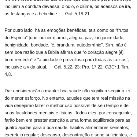
incluem a conduta devassa, o ódio, o ciúme, os acessos de ira,
as festanças e a bebedice. — Gál. 5,19-21.
Por outro lado, há as emoções benéficas, tais como os “frutos
do Espírito” [que incluem] amor, alegria, paz, longanimidade,
benignidade, bondade, fé, brandura, autodomínio”. Sim, não é
sem boa razão que a Bíblia afirma que “o coração alegre [é]
bom remédio” e “a piedade é proveitosa para todas as coisas”,
inclusive a vida atual. — Gál. 5,22, 23; Pro. 17,22,
CBC;
1 Tim.
4,8.
Dar consideração a manter boa saúde não significa seguir a lei
do menor esforço. No entanto, aqueles que tem real missão na
vida desejarão fazer o melhor uso possível de seu tempo e de
suas faculdades mentais e físicas. Todos eles, por conseguinte,
farão bem em prestar atenção a uma forma equilibrada para as
quatro ajudas para a boa saúde: hábitos alimentares sensatos;
exercício regular; descanso, descontração e sono suficientes, e