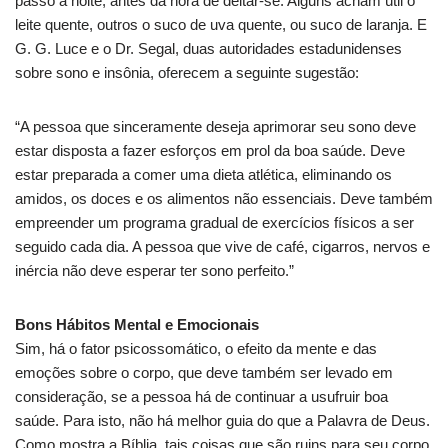
passo à noite, antes da hora de deitar-se. Alguns acham útil o
leite quente, outros o suco de uva quente, ou suco de laranja. E
G. G. Luce e o Dr. Segal, duas autoridades estadunidenses
sobre sono e insônia, oferecem a seguinte sugestão:
“A pessoa que sinceramente deseja aprimorar seu sono deve
estar disposta a fazer esforços em prol da boa saúde. Deve
estar preparada a comer uma dieta atlética, eliminando os
amidos, os doces e os alimentos não essenciais. Deve também
empreender um programa gradual de exercícios físicos a ser
seguido cada dia. A pessoa que vive de café, cigarros, nervos e
inércia não deve esperar ter sono perfeito.”
Bons Hábitos Mental e Emocionais
Sim, há o fator psicossomático, o efeito da mente e das
emoções sobre o corpo, que deve também ser levado em
consideração, se a pessoa há de continuar a usufruir boa
saúde. Para isto, não há melhor guia do que a Palavra de Deus.
Como mostra a Bíblia, tais coisas que são ruins para seu corpo