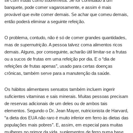
se com frutas como sobremesa. Se for convidado a um
banquete, pode comer vagarosamente, e assim é mais
provável que evite comer demais. Se achar que comeu demais,
então poderá eliminar a seguinte refeição.
O problema, contudo, não é só de comer grandes quantidades,
mas de
supernutrição.
A pessoa talvez coma alimentos ricos
demais. Alguns, por conseguinte, acharão útil limitar-se a frutas
ou a sucos de frutas em uma refeição por dia. E o “dia de
refeições de frutas apenas”, usado para certas doenças
crônicas, também serve para a manutenção da saúde.
Os hábitos alimentares sensatos também incluem ingerir
suficientes vitaminas e sais minerais. Muitas pessoas precisam
de reservas adicionais de um deles ou de ambos tais
elementos. Segundo o Dr. Jean Mayer, nutricionista de Harvard,
“a dieta dos EUA não raro é muito inferior em ferro às dietas das
populações mais pobres”. E, assim, em especial para muitas
mulheres no primor da vida, suplementos de ferro numa base