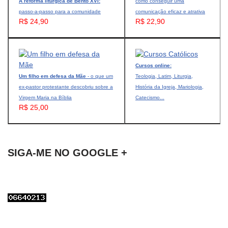
A reforma litúrgica de Bento XVI:
como conseguir uma
passo-a-passo para a comunidade
comunicação eficaz e atrativa
R$ 24,90
R$ 22,90
Cursos online:
Um filho em defesa da Mãe
- o que um
Teologia, Latim, Liturgia,
ex-pastor protestante descobriu sobre a
História da Igreja, Mariologia,
Virgem Maria na Bíblia
Catecismo...
R$ 25,00
SIGA-ME NO GOOGLE +