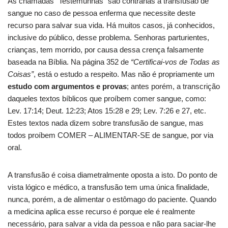
As chamadas “Testemunhas” são contrárias à transfusão de
sangue no caso de pessoa enferma que necessite deste
recurso para salvar sua vida. Há muitos casos, já conhecidos,
inclusive do público, desse problema. Senhoras parturientes,
crianças, tem morrido, por causa dessa crença falsamente
baseada na Bíblia. Na página 352 de
“Certificai-vos de Todas as
Coisas”
, está o estudo a respeito. Mas não é propriamente um
estudo com argumentos e provas
; antes porém, a transcrição
daqueles textos bíblicos que proíbem comer sangue, como:
Lev. 17:14; Deut. 12:23; Atos 15:28 e 29; Lev. 7:26 e 27, etc.
Estes textos nada dizem sobre transfusão de sangue, mas
todos proíbem COMER – ALIMENTAR-SE de sangue, por via
oral.
A transfusão é coisa diametralmente oposta a isto. Do ponto de
vista lógico e médico, a transfusão tem uma única finalidade,
nunca, porém, a de alimentar o estômago do paciente. Quando
a medicina aplica esse recurso é porque ele é realmente
necessário, para salvar a vida da pessoa e não para saciar-lhe