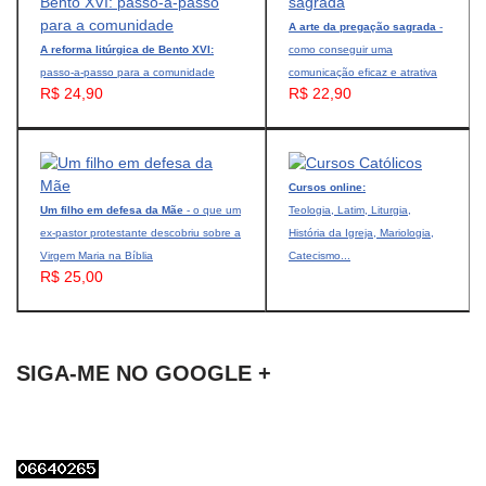
A arte da pregação sagrada
-
A reforma litúrgica de Bento XVI:
como conseguir uma
passo-a-passo para a comunidade
comunicação eficaz e atrativa
R$ 24,90
R$ 22,90
Cursos online:
Um filho em defesa da Mãe
- o que um
Teologia, Latim, Liturgia,
ex-pastor protestante descobriu sobre a
História da Igreja, Mariologia,
Virgem Maria na Bíblia
Catecismo...
R$ 25,00
SIGA-ME NO GOOGLE +