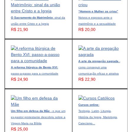
“Homem e Mulher os criou”
O Sacramento do Matrimônio
: sinal da
Noivos e esposos ante o
união entre Cristo e a Igreja
matrimônio e a sexualidade
R$ 21,90
R$ 20,00
A arte da pregação sagrada
-
A reforma litúrgica de Bento XVI:
como conseguir uma
passo-a-passo para a comunidade
comunicação eficaz e atrativa
R$ 24,90
R$ 22,90
Cursos online:
Um filho em defesa da Mãe
- o que um
Teologia, Latim, Liturgia,
ex-pastor protestante descobriu sobre a
História da Igreja, Mariologia,
Virgem Maria na Bíblia
Catecismo...
R$ 25,00