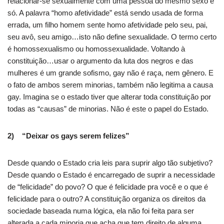
relacionar-se sexualmente com uma pessoa do mesmo sexo e
só. A palavra “homo afetividade” está sendo usada de forma
errada, um filho homem sente homo afetividade pelo seu, pai,
seu avô, seu amigo…isto não define sexualidade. O termo certo
é homossexualismo ou homossexualidade. Voltando à
constituição…usar o argumento da luta dos negros e das
mulheres é um grande sofismo, gay não é raça, nem gênero. E
o fato de ambos serem minorias, também não legitima a causa
gay. Imagina se o estado tiver que alterar toda constituição por
todas as “causas” de minorias. Não é este o papel do Estado.
2) “Deixar os gays serem felizes”
Desde quando o Estado cria leis para suprir algo tão subjetivo?
Desde quando o Estado é encarregado de suprir a necessidade
de “felicidade” do povo? O que é felicidade pra você e o que é
felicidade para o outro? A constituição organiza os direitos da
sociedade baseada numa lógica, ela não foi feita para ser
alterada a cada minoria que acha que tem direito de alguma