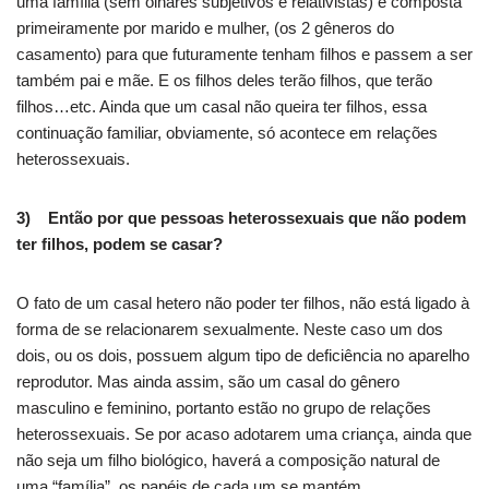
uma família (sem olhares subjetivos e relativistas) é composta
primeiramente por marido e mulher, (os 2 gêneros do
casamento) para que futuramente tenham filhos e passem a ser
também pai e mãe. E os filhos deles terão filhos, que terão
filhos…etc. Ainda que um casal não queira ter filhos, essa
continuação familiar, obviamente, só acontece em relações
heterossexuais.
3) Então por que pessoas heterossexuais que não podem
ter filhos, podem se casar?
O fato de um casal hetero não poder ter filhos, não está ligado à
forma de se relacionarem sexualmente. Neste caso um dos
dois, ou os dois, possuem algum tipo de deficiência no aparelho
reprodutor. Mas ainda assim, são um casal do gênero
masculino e feminino, portanto estão no grupo de relações
heterossexuais. Se por acaso adotarem uma criança, ainda que
não seja um filho biológico, haverá a composição natural de
uma “família”, os papéis de cada um se mantém.