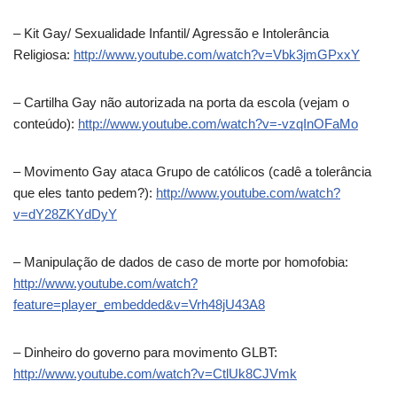
– Kit Gay/ Sexualidade Infantil/ Agressão e Intolerância
Religiosa:
http://www.youtube.com/watch?v=Vbk3jmGPxxY
– Cartilha Gay não autorizada na porta da escola (vejam o
conteúdo):
http://www.youtube.com/watch?v=-vzqInOFaMo
– Movimento Gay ataca Grupo de católicos (cadê a tolerância
que eles tanto pedem?):
http://www.youtube.com/watch?
v=dY28ZKYdDyY
– Manipulação de dados de caso de morte por homofobia:
http://www.youtube.com/watch?
feature=player_embedded&v=Vrh48jU43A8
– Dinheiro do governo para movimento GLBT:
http://www.youtube.com/watch?v=CtlUk8CJVmk