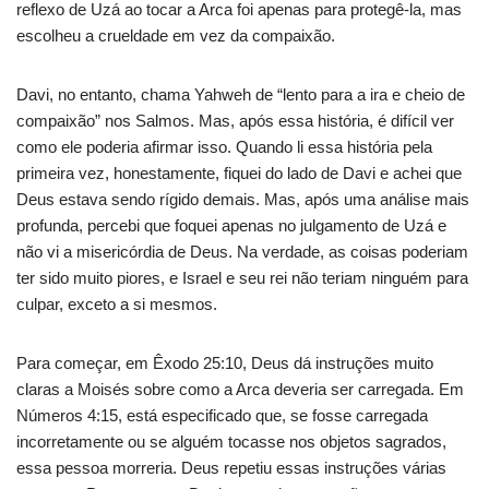
reflexo de Uzá ao tocar a Arca foi apenas para protegê-la, mas
escolheu a crueldade em vez da compaixão.
Davi, no entanto, chama Yahweh de “lento para a ira e cheio de
compaixão” nos Salmos. Mas, após essa história, é difícil ver
como ele poderia afirmar isso. Quando li essa história pela
primeira vez, honestamente, fiquei do lado de Davi e achei que
Deus estava sendo rígido demais. Mas, após uma análise mais
profunda, percebi que foquei apenas no julgamento de Uzá e
não vi a misericórdia de Deus. Na verdade, as coisas poderiam
ter sido muito piores, e Israel e seu rei não teriam ninguém para
culpar, exceto a si mesmos.
Para começar, em Êxodo 25:10, Deus dá instruções muito
claras a Moisés sobre como a Arca deveria ser carregada. Em
Números 4:15, está especificado que, se fosse carregada
incorretamente ou se alguém tocasse nos objetos sagrados,
essa pessoa morreria. Deus repetiu essas instruções várias