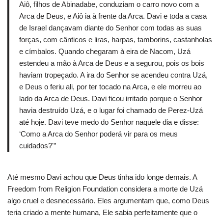
Aiô, filhos de Abinadabe, conduziam o carro novo com a
Arca de Deus, e Aiô ia à frente da Arca. Davi e toda a casa
de Israel dançavam diante do Senhor com todas as suas
forças, com cânticos e liras, harpas, tamborins, castanholas
e címbalos. Quando chegaram à eira de Nacom, Uzá
estendeu a mão à Arca de Deus e a segurou, pois os bois
haviam tropeçado. A ira do Senhor se acendeu contra Uzá,
e Deus o feriu ali, por ter tocado na Arca, e ele morreu ao
lado da Arca de Deus. Davi ficou irritado porque o Senhor
havia destruído Uzá, e o lugar foi chamado de Perez-Uzá
até hoje. Davi teve medo do Senhor naquele dia e disse:
‘Como a Arca do Senhor poderá vir para os meus
cuidados?'”
Até mesmo Davi achou que Deus tinha ido longe demais. A
Freedom from Religion Foundation considera a morte de Uzá
algo cruel e desnecessário. Eles argumentam que, como Deus
teria criado a mente humana, Ele sabia perfeitamente que o