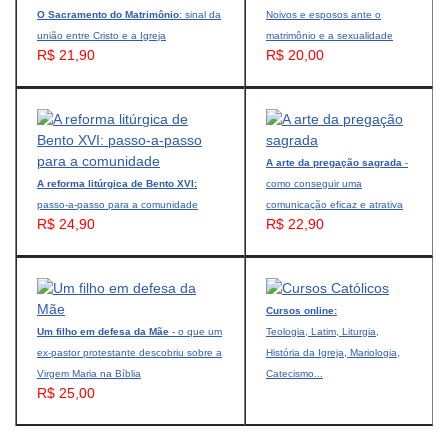
O Sacramento do Matrimônio
: sinal da
Noivos e esposos ante o
união entre Cristo e a Igreja
matrimônio e a sexualidade
R$ 21,90
R$ 20,00
A arte da pregação sagrada
-
A reforma litúrgica de Bento XVI:
como conseguir uma
passo-a-passo para a comunidade
comunicação eficaz e atrativa
R$ 24,90
R$ 22,90
Cursos online:
Um filho em defesa da Mãe
- o que um
Teologia, Latim, Liturgia,
ex-pastor protestante descobriu sobre a
História da Igreja, Mariologia,
Virgem Maria na Bíblia
Catecismo...
R$ 25,00