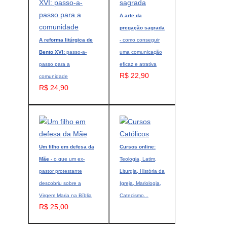
A arte da
pregação sagrada
A reforma litúrgica de
- como conseguir
Bento XVI:
passo-a-
uma comunicação
passo para a
eficaz e atrativa
R$ 22,90
comunidade
R$ 24,90
Um filho em defesa da
Cursos online:
Mãe
- o que um ex-
Teologia, Latim,
pastor protestante
Liturgia, História da
descobriu sobre a
Igreja, Mariologia,
Virgem Maria na Bíblia
Catecismo...
R$ 25,00