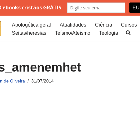
Apologética geral
Atualidades
Ciência
Cursos
Seitas/heresias
Teísmo/Ateísmo
Teologia
ds_amenemhet
 de Oliveira
31/07/2014