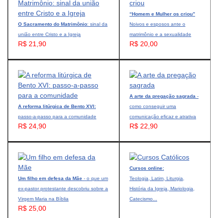
“Homem e Mulher os criou”
O Sacramento do Matrimônio
: sinal da
Noivos e esposos ante o
união entre Cristo e a Igreja
matrimônio e a sexualidade
R$ 21,90
R$ 20,00
A arte da pregação sagrada
-
A reforma litúrgica de Bento XVI:
como conseguir uma
passo-a-passo para a comunidade
comunicação eficaz e atrativa
R$ 24,90
R$ 22,90
Cursos online:
Um filho em defesa da Mãe
- o que um
Teologia, Latim, Liturgia,
ex-pastor protestante descobriu sobre a
História da Igreja, Mariologia,
Virgem Maria na Bíblia
Catecismo...
R$ 25,00