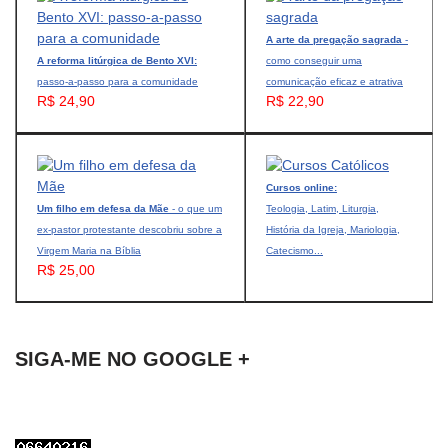
A arte da pregação sagrada
-
A reforma litúrgica de Bento XVI:
como conseguir uma
passo-a-passo para a comunidade
comunicação eficaz e atrativa
R$ 24,90
R$ 22,90
Cursos online:
Um filho em defesa da Mãe
- o que um
Teologia, Latim, Liturgia,
ex-pastor protestante descobriu sobre a
História da Igreja, Mariologia,
Virgem Maria na Bíblia
Catecismo...
R$ 25,00
SIGA-ME NO GOOGLE +