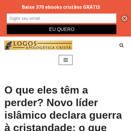
Pular
para
o
conteúdo
O que eles têm a
perder? Novo líder
islâmico declara guerra
à cristandade: o que