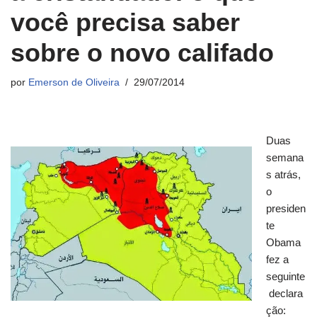
você precisa saber
sobre o novo califado
por
Emerson de Oliveira
29/07/2014
Duas
semana
s atrás,
o
presiden
te
Obama
fez a
seguinte
declara
ção: