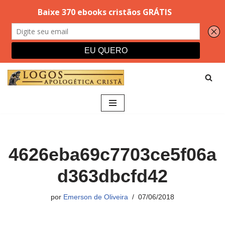
Pular
para
o
conteúdo
4626eba69c7703ce5f06a
d363dbcfd42
por
Emerson de Oliveira
07/06/2018