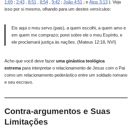
1:69
;
2:43
,
8:51
,
8:54
,
9:42
;
João 4:51
; e
Atos 3:13
). Veja
isso por si mesmo, olhando para um destes versículos:
Eis aqui o meu servo (pais), a quem escolhi, a quem amo e
em quem me comprazo; porei sobre ele o meu Espírito, e
ele proclamará justiça às nações. (Mateus 12:18, NVI)
Acho que você deve fazer
uma ginástica teológica
extrema
para interpretar o relacionamento de Jesus com o Pai
como um relacionamento pederástico entre um soldado romano
e seu escravo.
Contra-argumentos e Suas
Limitações