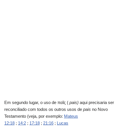
Em segundo lugar, o uso de παῖς (
pais)
aqui precisaria ser
reconciliado com todos os outros usos de
pais
no Novo
Testamento (veja, por exemplo:
Mateus
12:18
;
14:2
;
17:18
;
21:16
;
Lucas