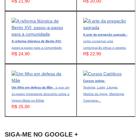
R$ 21,90
R$ 20,00
A arte da pregação sagrada
-
A reforma litúrgica de Bento XVI:
como conseguir uma
passo-a-passo para a comunidade
comunicação eficaz e atrativa
R$ 24,90
R$ 22,90
Cursos online:
Um filho em defesa da Mãe
- o que um
Teologia, Latim, Liturgia,
ex-pastor protestante descobriu sobre a
História da Igreja, Mariologia,
Virgem Maria na Bíblia
Catecismo...
R$ 25,00
SIGA-ME NO GOOGLE +