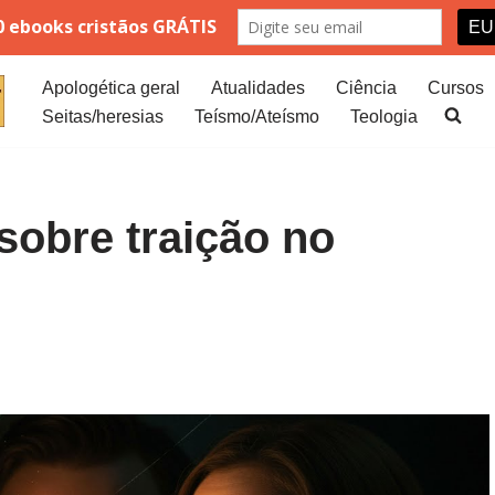
Apologética geral
Atualidades
Ciência
Cursos
Seitas/heresias
Teísmo/Ateísmo
Teologia
 sobre traição no