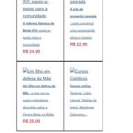
A arte da
pregação sagrada
A reforma litúrgica de
- como conseguir
Bento XVI:
passo-a-
uma comunicação
passo para a
eficaz e atrativa
R$ 22,90
comunidade
R$ 24,90
Um filho em defesa da
Cursos online:
Mãe
- o que um ex-
Teologia, Latim,
pastor protestante
Liturgia, História da
descobriu sobre a
Igreja, Mariologia,
Virgem Maria na Bíblia
Catecismo...
R$ 25,00