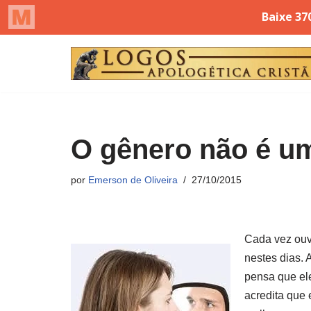
Pular
para
o
conteúdo
O gênero não é um
por
Emerson de Oliveira
27/10/2015
Cada vez ouv
nestes dias.
pensa que el
acredita que