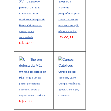
A arte da
pregação sagrada
A reforma litúrgica de
- como conseguir
Bento XVI:
passo-a-
uma comunicação
passo para a
eficaz e atrativa
R$ 22,90
comunidade
R$ 24,90
Um filho em defesa da
Cursos online:
Mãe
- o que um ex-
Teologia, Latim,
pastor protestante
Liturgia, História da
descobriu sobre a
Igreja, Mariologia,
Virgem Maria na Bíblia
Catecismo...
R$ 25,00