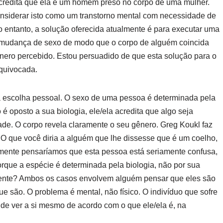
credita que ela é um homem preso no corpo de uma mulher.
nsiderar isto como um transtorno mental com necessidade de
o entanto, a solução oferecida atualmente é para executar uma
mudança de sexo de modo que o corpo de alguém coincida
nero percebido. Estou persuadido de que esta solução para o
quivocada.
 escolha pessoal. O sexo de uma pessoa é determinada pela
é oposto a sua biologia, ele/ela acredita que algo seja
ade. O corpo revela claramente o seu gênero. Greg Koukl faz
: O que você diria a alguém que lhe dissesse que é um coelho,
ente pensaríamos que esta pessoa está seriamente confusa,
orque a espécie é determinada pela biologia, não por sua
erente? Ambos os casos envolvem alguém pensar que eles são
e são. O problema é mental, não físico. O indivíduo que sofre
 de ver a si mesmo de acordo com o que ele/ela é, na