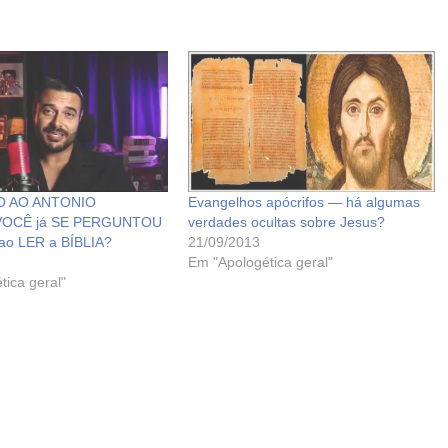
 AO ANTONIO
Evangelhos apócrifos — há algumas
VOCÊ já SE PERGUNTOU
verdades ocultas sobre Jesus?
ao LER a BÍBLIA?
21/09/2013
Em "Apologética geral"
tica geral"