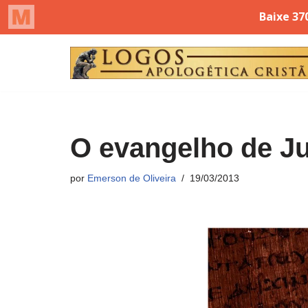
Pular
para
o
conteúdo
O evangelho de J
por
Emerson de Oliveira
19/03/2013