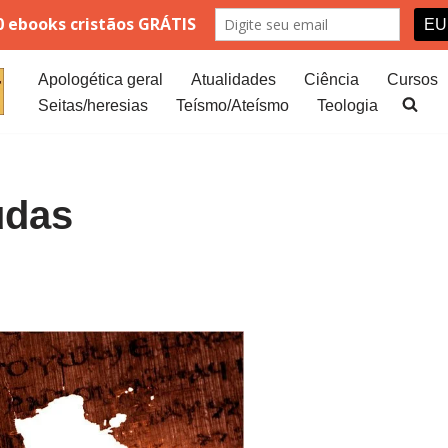
Apologética geral
Atualidades
Ciência
Cursos
Seitas/heresias
Teísmo/Ateísmo
Teologia
udas