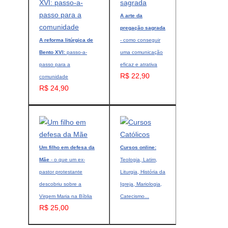
A arte da
pregação sagrada
A reforma litúrgica de
- como conseguir
Bento XVI:
passo-a-
uma comunicação
passo para a
eficaz e atrativa
R$ 22,90
comunidade
R$ 24,90
Um filho em defesa da
Cursos online:
Mãe
- o que um ex-
Teologia, Latim,
pastor protestante
Liturgia, História da
descobriu sobre a
Igreja, Mariologia,
Virgem Maria na Bíblia
Catecismo...
R$ 25,00