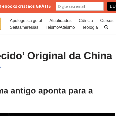
Apologética geral
Atualidades
Ciência
Cursos
Seitas/heresias
Teísmo/Ateísmo
Teologia
ido’ Original da China
o
ma antigo aponta para a