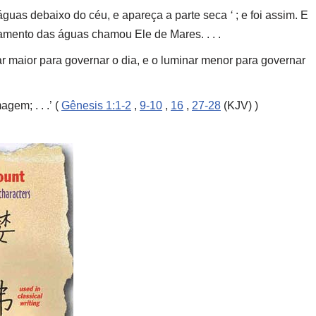
 águas debaixo do céu, e apareça a parte seca
‘
; e foi assim. E
tamento das águas chamou Ele de Mares. . . .
ar maior para governar o dia, e o luminar menor para governar
agem; . . .’ (
Gênesis 1:1-2
,
9-10
,
16
,
27-28
(KJV) )