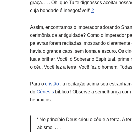
graça. . . . Oh, que Tu te dignasses aceitar nos
cuja bondade é inesgotável!’
2
Assim, encontramos o imperador adorando ShangD
cerimônia da antiguidade? Como o imperador par
palavras foram recitadas, mostrando claramente
havia o grande caos, sem forma e escuro. Os cin
lua a brilhar. Você, ó Soberano Espiritual, prime
o céu. Você fez a terra. Você fez o homem. Toda
Para o
cristão
, a recitação acima soa estranhame
do
Gênesis
bíblico ! Observe a semelhança com t
hebraicos:
‘ No princípio Deus criou o céu e a terra. A t
abismo. . . .