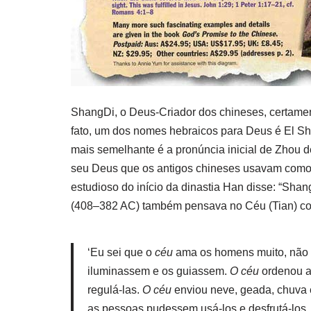
ShangDi, o Deus-Criador dos chineses, certame
fato, um dos nomes hebraicos para Deus é El S
mais semelhante é a pronúncia inicial de Zhou d
seu Deus que os antigos chineses usavam como
estudioso do início da dinastia Han disse: “Shan
(408–382 AC) também pensava no Céu (Tian) c
‘Eu sei que o
céu
ama os homens muito, não
iluminassem e os guiassem.
O céu
ordenou as
regulá-las.
O céu
enviou neve, geada, chuva e 
as pessoas pudessem usá-los e desfrutá-los