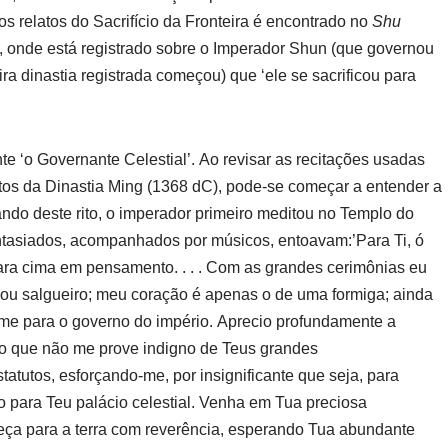
s relatos do Sacrifício da Fronteira é encontrado no
Shu
, onde está registrado sobre o Imperador Shun (que governou
a dinastia registrada começou) que ‘ele se sacrificou para
e ‘o Governante Celestial’. Ao revisar as recitações usadas
tutos da Dinastia Ming (1368 dC), pode-se começar a entender a
ando deste rito, o imperador primeiro meditou no Templo do
ntasiados, acompanhados por músicos, entoavam:’Para Ti, ó
para cima em pensamento. . . . Com as grandes cerimônias eu
 ou salgueiro; meu coração é apenas o de uma formiga; ainda
-me para o governo do império. Aprecio profundamente a
mo que não me prove indigno de Teus grandes
statutos, esforçando-me, por insignificante que seja, para
ho para Teu palácio celestial. Venha em Tua preciosa
beça para a terra com reverência, esperando Tua abundante