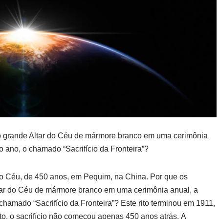
no grande Altar do Céu de mármore branco em uma cerimônia
o ano, o chamado “Sacrifício da Fronteira”?
do Céu, de 450 anos, em Pequim, na China. Por que os
tar do Céu de mármore branco em uma cerimônia anual, a
chamado “Sacrifício da Fronteira”? Este rito terminou em 1911,
to, o sacrifício não começou apenas 450 anos atrás. A