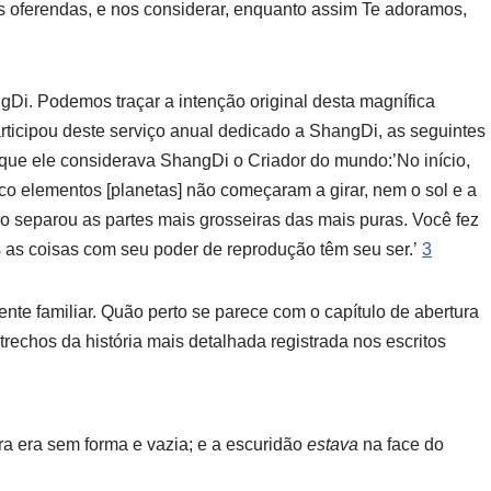
sas oferendas, e nos considerar, enquanto assim Te adoramos,
i. Podemos traçar a intenção original desta magnífica
ticipou deste serviço anual dedicado a ShangDi, as seguintes
 que ele considerava ShangDi o Criador do mundo:’No início,
co elementos [planetas] não começaram a girar, nem o sol e a
iro separou as partes mais grosseiras das mais puras. Você fez
s as coisas com seu poder de reprodução têm seu ser.’
3
nte familiar. Quão perto se parece com o capítulo de abertura
rechos da história mais detalhada registrada nos escritos
erra era sem forma e vazia; e a escuridão
estava
na face do