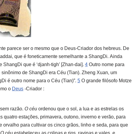
nte parece ser o mesmo que o Deus-Criador dos hebreus. De
haddai, que é foneticamente semelhante a ShangDi. Ainda
e ShangDi que é ‘djanh-tigh’ [Zhan-dai].
4
Outro nome para
 sinônimo de ShangDi era Céu (Tian). Zheng Xuan, um
gDi é outro nome para o Céu (Tian)”.
5
O grande filósofo Motze
omo o
Deus
-Criador :
 sem razão.
O céu
ordenou que o sol, a lua e as estrelas os
 quatro estações, primavera, outono, inverno e verão, para
orvalho para cultivar os cinco grãos, linho e seda, para que
.
O céu
estabeleceu as colinas e rios, ravinas e vales, e