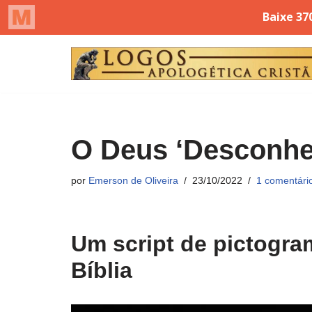
Pular
para
o
conteúdo
O Deus ‘Desconhec
por
Emerson de Oliveira
23/10/2022
1 comentári
Um script de pictogra
Bíblia