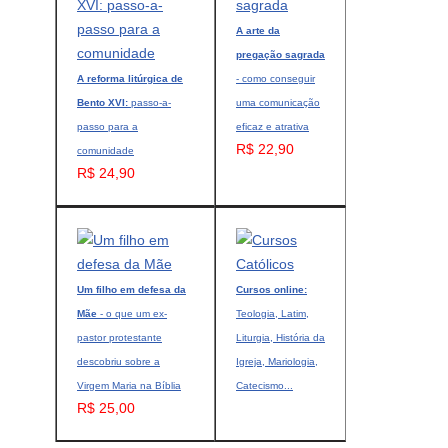
A arte da
pregação sagrada
A reforma litúrgica de
- como conseguir
Bento XVI:
passo-a-
uma comunicação
passo para a
eficaz e atrativa
R$ 22,90
comunidade
R$ 24,90
Um filho em defesa da
Cursos online:
Mãe
- o que um ex-
Teologia, Latim,
pastor protestante
Liturgia, História da
descobriu sobre a
Igreja, Mariologia,
Virgem Maria na Bíblia
Catecismo...
R$ 25,00