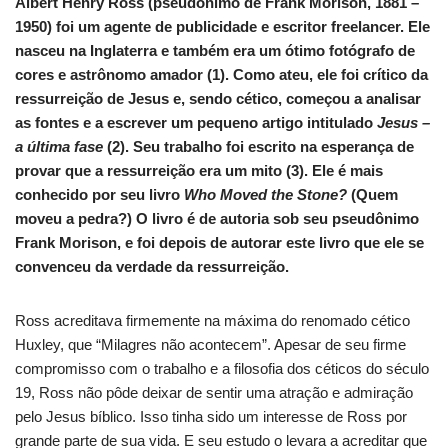
Albert Henry Ross (pseudônimo de Frank Morison, 1881 –
1950) foi um agente de publicidade e escritor freelancer. Ele
nasceu na Inglaterra e também era um ótimo fotógrafo de
cores e astrônomo amador (1). Como ateu, ele foi crítico da
ressurreição de Jesus e, sendo cético, começou a analisar
as fontes e a escrever um pequeno artigo intitulado
Jesus –
a última fase
(2). Seu trabalho foi escrito na esperança de
provar que a ressurreição era um mito (3). Ele é mais
conhecido por seu livro
Who Moved the Stone?
(Quem
moveu a pedra?) O livro é de autoria sob seu pseudônimo
Frank Morison, e foi depois de autorar este livro que ele se
convenceu da verdade da ressurreição.
Ross acreditava firmemente na máxima do renomado cético
Huxley, que “Milagres não acontecem”. Apesar de seu firme
compromisso com o trabalho e a filosofia dos céticos do século
19, Ross não pôde deixar de sentir uma atração e admiração
pelo Jesus bíblico. Isso tinha sido um interesse de Ross por
grande parte de sua vida. E seu estudo o levara a acreditar que