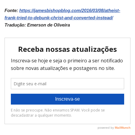
Fonte:
https://jamesbishopblog.com/2016/03/08/atheist-
frank-tried-to-debunk-christ-and-converted-instead/
Tradução: Emerson de Oliveira