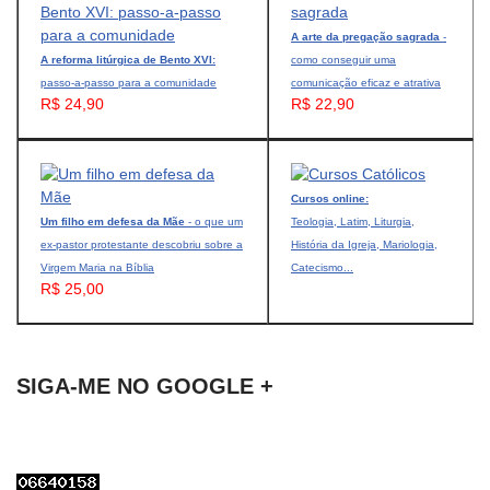
A arte da pregação sagrada
-
A reforma litúrgica de Bento XVI:
como conseguir uma
passo-a-passo para a comunidade
comunicação eficaz e atrativa
R$ 24,90
R$ 22,90
Cursos online:
Um filho em defesa da Mãe
- o que um
Teologia, Latim, Liturgia,
ex-pastor protestante descobriu sobre a
História da Igreja, Mariologia,
Virgem Maria na Bíblia
Catecismo...
R$ 25,00
SIGA-ME NO GOOGLE +