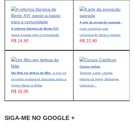
A arte da pregação sagrada
-
A reforma litúrgica de Bento XVI:
como conseguir uma
passo-a-passo para a comunidade
comunicação eficaz e atrativa
R$ 24,90
R$ 22,90
Cursos online:
Um filho em defesa da Mãe
- o que um
Teologia, Latim, Liturgia,
ex-pastor protestante descobriu sobre a
História da Igreja, Mariologia,
Virgem Maria na Bíblia
Catecismo...
R$ 25,00
SIGA-ME NO GOOGLE +