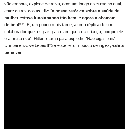
vão embora, explode de raiva, com um longo discurso no qual,
entre outras coisas, diz: “
a nossa retórica sobre a saúde da
mulher estava funcionando tão bem, e agora o chamam
de bebê!!
“. E, um pouco mais tarde, a uma réplica de um
colaborador que “os pais pareciam querer a criança, porque ele
era muito rico”, Hitler retorna para explodir: “Não diga “pais”!!
Um pai envolve bebês
!!
“Se você ler um pouco de inglês,
vale a
pena ver
: